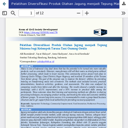
Pelatihan Diversifikasi Produk Olahan Jagung menjadi Tepung Maizena bagi Kelompok Taruna Tani Gunung Geulis