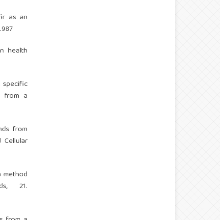
fir as an
2.987
in health
g specific
es from a
unds from
 Cellular
s a method
ds, 21.
ts from a