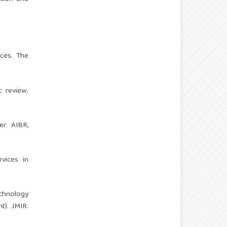
ices. The
c review.
er. AIBR,
rvices in
echnology
t). JMIR.