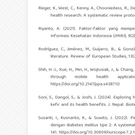
Rieger, K., West, C., Kenny, A., Chooniedass, R., De
health research: A systematic review protoc
Riyanto, A. (2021). Faktor-faktor yang mempe
Informasi Kesehatan Indonesia (JMIKI), 9(2)
Rodríguez, C., Jiménez, M., Guijarro, B., & Gonzá
literature. Review of European Studies, 13(2
Shih, H.-J., Xue, H., Min, H., Wojtusiak, J., & Ch
through mobile health applicat
https://doi.org/10.2147/ppa.s438710
Soni, S., Dangol, S., & Joshi, J. (2024). Explori
kefir and its health benefits. J. Nepal. Biot
Susanti, I., Kusnanto, K., & Suwito, J. (2022).
dengan diabetes melitus tipe 2: A systemat
141.
https://doi.org/10.30659/nurscope.7.2.