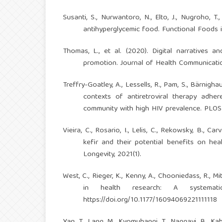
Susanti, S., Nurwantoro, N., Elto, J., Nugroho, T.
antihyperglycemic food. Functional Foods i
Thomas, L., et al. (2020). Digital narratives a
promotion. Journal of Health Communicatio
Treffry-Goatley, A., Lessells, R., Pam, S., Bärnigha
contexts of antiretroviral therapy adher
community with high HIV prevalence. PLOS 
Vieira, C., Rosario, I., Lelis, C., Rekowsky, B., 
kefir and their potential benefits on hea
Longevity, 2021(1).
West, C., Rieger, K., Kenny, A., Chooniedass, R., Mi
in health research: A systematic
https://doi.org/10.1177/16094069221111118
Yan, T., Lang, M., Kyomuhangi, T., Naggayi, B., Ka