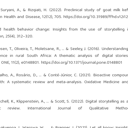
, Suryani, A., & Rizqiati, H. (2022). Preclinical study of goat milk ke
n Health and Disease, 12(12), 705.
https://doi.org/10.31989/ffhd.v12i1
nd health behavior change: Insights from the use of storytelling 
n, 25(4), 312–320.
usen, T., Oliveira, T., Moletsane, R., … & Seeley, J. (2016). Understandin
ence in rural South Africa: A thematic analysis of digital stori
ONE, 11(2), e0148801.
https://doi.org/10.1371/journal.pone.0148801
Carvalho, A., Rosário, D., … & Conté-Júnior, C. (2021). Bioactive compo
lth: A systematic review and meta‐analysis. Oxidative Medicine and
tchell, K., Klippenstein, A., … & Scott, S. (2022). Digital storytelling a
 review. International Journal of Qualitative Metho
bakyenga, J., Wasswa, W., … & Brenner, J. (2021). Let all know: Insigh