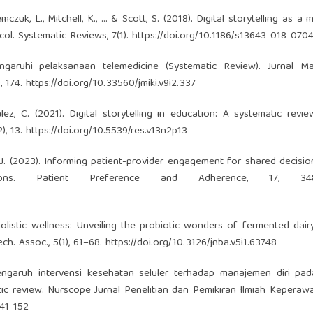
mczuk, L., Mitchell, K., … & Scott, S. (2018). Digital storytelling as a
ol. Systematic Reviews, 7(1).
https://doi.org/10.1186/s13643-018-070
ngaruhi pelaksanaan telemedicine (Systematic Review). Jurnal M
, 174.
https://doi.org/10.33560/jmiki.v9i2.337
lez, C. (2021). Digital storytelling in education: A systematic revi
), 13.
https://doi.org/10.5539/res.v13n2p13
ang, J. (2023). Informing patient-provider engagement for shared decisi
ions. Patient Preference and Adherence, 17, 3489
ng holistic wellness: Unveiling the probiotic wonders of fermented dai
ech. Assoc., 5(1), 61–68.
https://doi.org/10.3126/jnba.v5i1.63748
 Pengaruh intervensi kesehatan seluler terhadap manajemen diri pa
ic review. Nurscope Jurnal Penelitian dan Pemikiran Ilmiah Keperawat
141-152