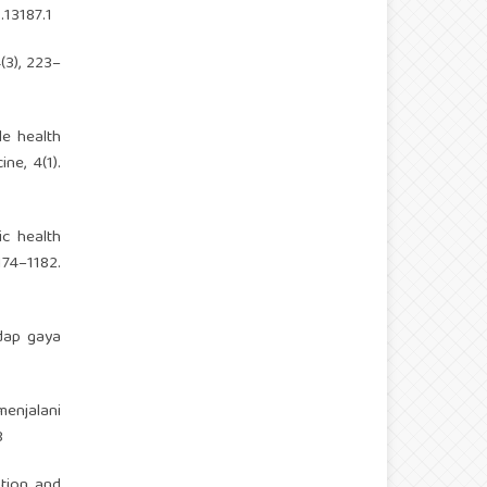
.13187.1
(3), 223–
le health
ne, 4(1).
ic health
74–1182.
adap gaya
menjalani
3
ption and