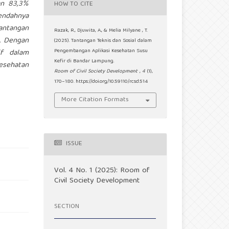
an 83,3%
HOW TO CITE
endahnya
tantangan
Razak, R., Djuwita, A., & Melia Milyane , T.
a. Dengan
(2025). Tantangan Teknis dan Sosial dalam
if dalam
Pengembangan Aplikasi Kesehatan Susu
Kefir di Bandar Lampung.
esehatan
Room of Civil Society Development
,
4
(1),
170–180. https://doi.org/10.59110/rcsd.514
More Citation Formats
ISSUE
Vol. 4 No. 1 (2025): Room of
Civil Society Development
SECTION