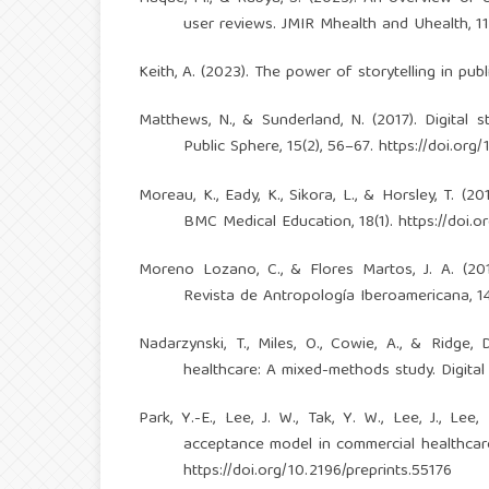
user reviews. JMIR Mhealth and Uhealth, 1
Keith, A. (2023). The power of storytelling in publi
Matthews, N., & Sunderland, N. (2017). Digital st
Public Sphere, 15(2), 56–67.
https://doi.org
Moreau, K., Eady, K., Sikora, L., & Horsley, T. (2
BMC Medical Education, 18(1).
https://doi.
Moreno Lozano, C., & Flores Martos, J. A. (2019
Revista de Antropología Iberoamericana, 1
Nadarzynski, T., Miles, O., Cowie, A., & Ridge, D
healthcare: A mixed-methods study. Digital
Park, Y.-E., Lee, J. W., Tak, Y. W., Lee, J., Le
acceptance model in commercial healthcar
https://doi.org/10.2196/preprints.55176