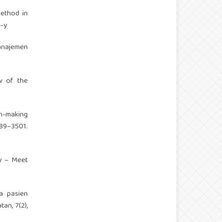
 method in
4-y
anajemen
ew of the
on-making
–3501.
ry – Meet
da pasien
an, 7(2),