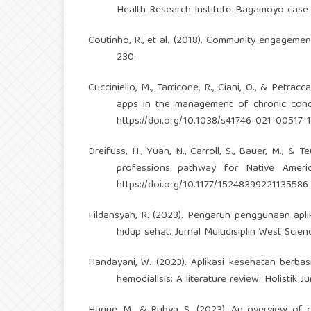
Health Research Institute-Bagamoyo case 
Coutinho, R., et al. (2018). Community engagement
230.
Cucciniello, M., Tarricone, R., Ciani, O., & Petra
apps in the management of chronic conditi
https://doi.org/10.1038/s41746-021-00517-1
Dreifuss, H., Yuan, N., Carroll, S., Bauer, M., & T
professions pathway for Native Americ
https://doi.org/10.1177/15248399221135586
Fildansyah, R. (2023). Pengaruh penggunaan apl
hidup sehat. Jurnal Multidisiplin West Scien
Handayani, W. (2023). Aplikasi kesehatan berbas
hemodialisis: A literature review. Holistik J
Haque, M., & Rubya, S. (2023). An overview of 