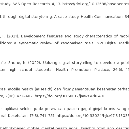
study. AAS Open Research, 4, 13.
https://doi.org/10.12688/aasopenres
 through digital storytelling: A case study. Health Communication, 34
cca, F. (2021). Development features and study characteristics of mobi
ons: A systematic review of randomised trials. NPJ Digital Medici
eufel-Shone, N. (2022). Utilizing digital storytelling to develop a publ
an high school students. Health Promotion Practice, 24(6), 11
ikasi mobile health (mHealth) dan fitur pemantauan kesehatan terh
ce, 2(06), 473–482.
https://doi.org/10.58812/jmws.v2i6.431
is aplikasi seluler pada perawatan pasien gagal ginjal kronis yang 
urnal Kesehatan, 17(8), 741–751.
https://doi.org/10.33024/hjk.v17i8.1303
chatbot-based mobile mental health apps: Insights from app descri