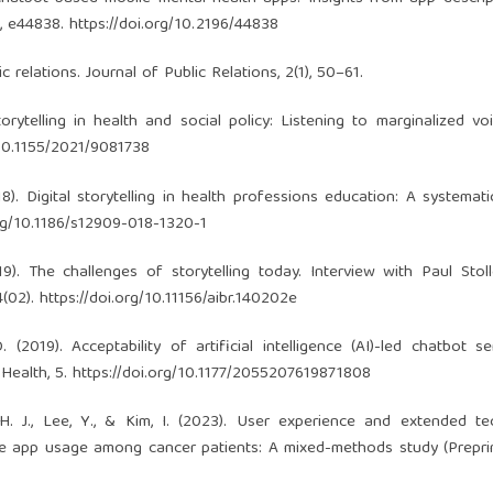
1, e44838.
https://doi.org/10.2196/44838
c relations. Journal of Public Relations, 2(1), 50–61.
orytelling in health and social policy: Listening to marginalized vo
/10.1155/2021/9081738
018). Digital storytelling in health professions education: A systemati
org/10.1186/s12909-018-1320-1
). The challenges of storytelling today. Interview with Paul Stoll
4(02).
https://doi.org/10.11156/aibr.140202e
. (2019). Acceptability of artificial intelligence (AI)-led chatbot se
 Health, 5.
https://doi.org/10.1177/2055207619871808
e, H. J., Lee, Y., & Kim, I. (2023). User experience and extended t
e app usage among cancer patients: A mixed-methods study (Preprin