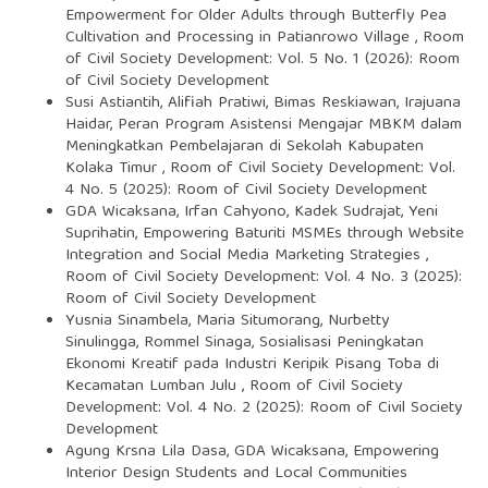
Empowerment for Older Adults through Butterfly Pea
Cultivation and Processing in Patianrowo Village
,
Room
of Civil Society Development: Vol. 5 No. 1 (2026): Room
of Civil Society Development
Susi Astiantih, Alifiah Pratiwi, Bimas Reskiawan, Irajuana
Haidar,
Peran Program Asistensi Mengajar MBKM dalam
Meningkatkan Pembelajaran di Sekolah Kabupaten
Kolaka Timur
,
Room of Civil Society Development: Vol.
4 No. 5 (2025): Room of Civil Society Development
GDA Wicaksana, Irfan Cahyono, Kadek Sudrajat, Yeni
Suprihatin,
Empowering Baturiti MSMEs through Website
Integration and Social Media Marketing Strategies
,
Room of Civil Society Development: Vol. 4 No. 3 (2025):
Room of Civil Society Development
Yusnia Sinambela, Maria Situmorang, Nurbetty
Sinulingga, Rommel Sinaga,
Sosialisasi Peningkatan
Ekonomi Kreatif pada Industri Keripik Pisang Toba di
Kecamatan Lumban Julu
,
Room of Civil Society
Development: Vol. 4 No. 2 (2025): Room of Civil Society
Development
Agung Krsna Lila Dasa, GDA Wicaksana,
Empowering
Interior Design Students and Local Communities