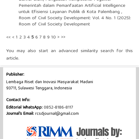
Pemerintah dalam Pemanfaatan Artificial Intelligence
untuk Efisiensi Layanan Publik di Kota Palembang
,
Room of Civil Society Development: Vol. 4 No. 1 (2025):
Room of Civil Society Development
<<
<
1
2
3
4
5
6
7
8
9
10
>
>>
You may also
start an advanced similarity search
for this
article.
Publisher:
Lembaga Riset dan Inovasi Masyarakat Madani
93711, Sulawesi Tenggara, Indonesia
Contact Info:
Editorial WhatsApp:
0852-8186-8117
Journal's Email:
rcsdjournal@gmail.com