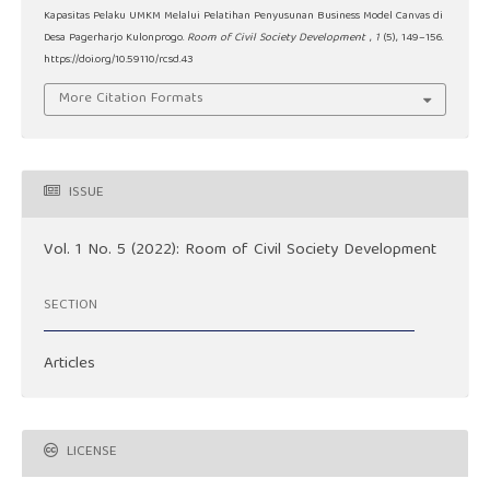
Kapasitas Pelaku UMKM Melalui Pelatihan Penyusunan Business Model Canvas di
Desa Pagerharjo Kulonprogo.
Room of Civil Society Development
,
1
(5), 149–156.
https://doi.org/10.59110/rcsd.43
More Citation Formats
ISSUE
Vol. 1 No. 5 (2022): Room of Civil Society Development
SECTION
Articles
LICENSE