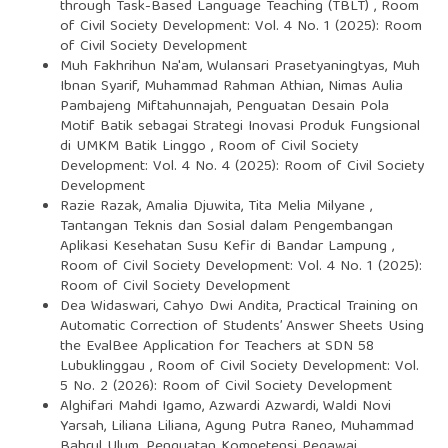
through Task-Based Language Teaching (TBLT)
,
Room
of Civil Society Development: Vol. 4 No. 1 (2025): Room
of Civil Society Development
Muh Fakhrihun Na'am, Wulansari Prasetyaningtyas, Muh
Ibnan Syarif, Muhammad Rahman Athian, Nimas Aulia
Pambajeng Miftahunnajah,
Penguatan Desain Pola
Motif Batik sebagai Strategi Inovasi Produk Fungsional
di UMKM Batik Linggo
,
Room of Civil Society
Development: Vol. 4 No. 4 (2025): Room of Civil Society
Development
Razie Razak, Amalia Djuwita, Tita Melia Milyane ,
Tantangan Teknis dan Sosial dalam Pengembangan
Aplikasi Kesehatan Susu Kefir di Bandar Lampung
,
Room of Civil Society Development: Vol. 4 No. 1 (2025):
Room of Civil Society Development
Dea Widaswari, Cahyo Dwi Andita,
Practical Training on
Automatic Correction of Students’ Answer Sheets Using
the EvalBee Application for Teachers at SDN 58
Lubuklinggau
,
Room of Civil Society Development: Vol.
5 No. 2 (2026): Room of Civil Society Development
Alghifari Mahdi Igamo, Azwardi Azwardi, Waldi Novi
Yarsah, Liliana Liliana, Agung Putra Raneo, Muhammad
Bahrul Ulum,
Penguatan Kompetensi Pegawai