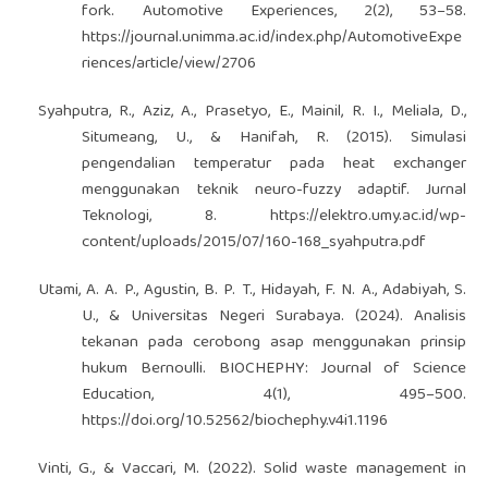
fork. Automotive Experiences, 2(2), 53–58.
https://journal.unimma.ac.id/index.php/AutomotiveExpe
riences/article/view/2706
Syahputra, R., Aziz, A., Prasetyo, E., Mainil, R. I., Meliala, D.,
Situmeang, U., & Hanifah, R. (2015). Simulasi
pengendalian temperatur pada heat exchanger
menggunakan teknik neuro-fuzzy adaptif. Jurnal
Teknologi, 8.
https://elektro.umy.ac.id/wp-
content/uploads/2015/07/160-168_syahputra.pdf
Utami, A. A. P., Agustin, B. P. T., Hidayah, F. N. A., Adabiyah, S.
U., & Universitas Negeri Surabaya. (2024). Analisis
tekanan pada cerobong asap menggunakan prinsip
hukum Bernoulli. BIOCHEPHY: Journal of Science
Education, 4(1), 495–500.
https://doi.org/10.52562/biochephy.v4i1.1196
Vinti, G., & Vaccari, M. (2022). Solid waste management in