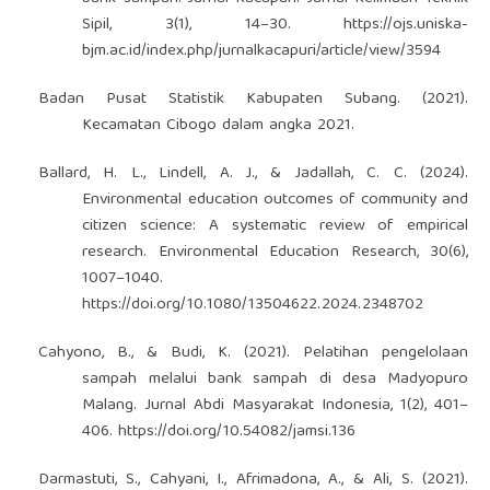
Sipil, 3(1), 14–30.
https://ojs.uniska-
bjm.ac.id/index.php/jurnalkacapuri/article/view/3594
Badan Pusat Statistik Kabupaten Subang. (2021).
Kecamatan Cibogo dalam angka 2021.
Ballard, H. L., Lindell, A. J., & Jadallah, C. C. (2024).
Environmental education outcomes of community and
citizen science: A systematic review of empirical
research. Environmental Education Research, 30(6),
1007–1040.
https://doi.org/10.1080/13504622.2024.2348702
Cahyono, B., & Budi, K. (2021). Pelatihan pengelolaan
sampah melalui bank sampah di desa Madyopuro
Malang. Jurnal Abdi Masyarakat Indonesia, 1(2), 401–
406.
https://doi.org/10.54082/jamsi.136
Darmastuti, S., Cahyani, I., Afrimadona, A., & Ali, S. (2021).