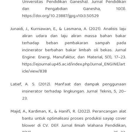
Universitas Pendidikan Ganesha). Jurnal Pendidikan
dan Pengabdian Ganesha, 10(3).
https://doi.org/10.23887/jjpg.v10i3.50529
Junaidi, J., Kurniawan, E., & Lasmana, A. (2021). Analisis laju
aliran udara dan laju aliran massa bahan bakar
terhadap beban pembakaran sampah pada
incinerator berbahan bakar limbah oli bekas. Jurnal
Engine: Energi, Manufaktur, dan Material, 5(1), 17–23.
https://ejournal.up45.ac.id/index.php/Jurnal_ENGINE/art
icle/view/838
Latief, A. S. (2012). Manfaat dan dampak penggunaan
insinerator terhadap lingkungan. Jurnal Teknis, 5, 20–
23.
Majid, A., Kardiman, K., & Hanifi, R. (2022). Perancangan alat
bantu untuk optimalisasi proses produksi sayap cover
blower di CV. DEF. Jurnal Ilmiah Wahana Pendidikan,