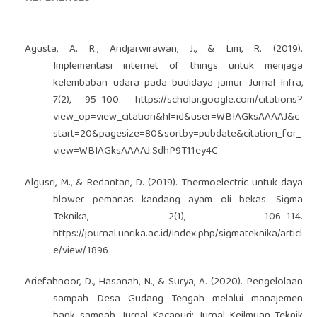
Agusta, A. R., Andjarwirawan, J., & Lim, R. (2019).
Implementasi internet of things untuk menjaga
kelembaban udara pada budidaya jamur. Jurnal Infra,
7(2), 95–100.
https://scholar.google.com/citations?
view_op=view_citation&hl=id&user=WBIAGksAAAAJ&c
start=20&pagesize=80&sortby=pubdate&citation_for_
view=WBIAGksAAAAJ:SdhP9T11ey4C
Algusri, M., & Redantan, D. (2019). Thermoelectric untuk daya
blower pemanas kandang ayam oli bekas. Sigma
Teknika, 2(1), 106–114.
https://journal.unrika.ac.id/index.php/sigmateknika/articl
e/view/1896
Ariefahnoor, D., Hasanah, N., & Surya, A. (2020). Pengelolaan
sampah Desa Gudang Tengah melalui manajemen
bank sampah. Jurnal Kacapuri: Jurnal Keilmuan Teknik