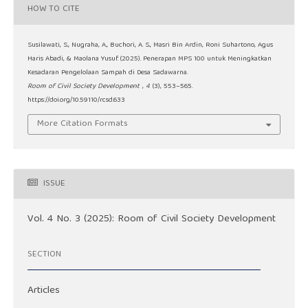
HOW TO CITE
Susilawati, S., Nugraha, A., Buchori, A. S., Masri Bin Ardin, Roni Suhartono, Agus
Haris Abadi, & Maolana Yusuf. (2025). Penerapan MPS 100 untuk Meningkatkan
Kesadaran Pengelolaan Sampah di Desa Sadawarna.
Room of Civil Society Development
,
4
(3), 553–565.
https://doi.org/10.59110/rcsd.633
More Citation Formats
ISSUE
Vol. 4 No. 3 (2025): Room of Civil Society Development
SECTION
Articles