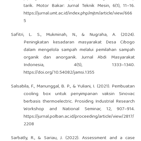
tarik. Motor Bakar: Jurnal Teknik Mesin, 6(1), 11–16.
https://jurnal.umt.ac.id/index.php/mjtm/article/view/666
5
Safitri, L. S., Mukminah, N., & Nugraha, A. (2024).
Peningkatan kesadaran masyarakat Desa Cibogo
dalam mengelola sampah melalui pemilahan sampah
organik dan anorganik. Jurnal Abdi Masyarakat
Indonesia, 4(5), 1333–1340.
https://doi.org/10.54082/jamsi.1355
Salsabila, F., Manunggal, B. P., & Yuliani, I. (2021). Pembuatan
cooling box untuk penyimpanan vaksin Sinovac
berbasis thermoelectric. Prosiding Industrial Research
Workshop and National Seminar, 12, 907–914.
https://jurnal.polban.ac.id/proceeding/article/view/2817/
2208
Sarbatly, R., & Sariau, J. (2022). Assessment and a case