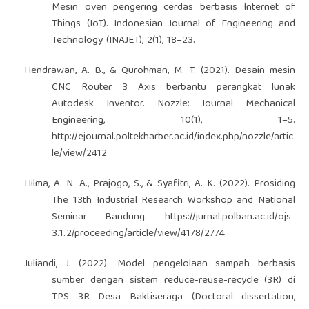
Mesin oven pengering cerdas berbasis Internet of
Things (IoT). Indonesian Journal of Engineering and
Technology (INAJET), 2(1), 18–23.
Hendrawan, A. B., & Qurohman, M. T. (2021). Desain mesin
CNC Router 3 Axis berbantu perangkat lunak
Autodesk Inventor. Nozzle: Journal Mechanical
Engineering, 10(1), 1–5.
http://ejournal.poltekharber.ac.id/index.php/nozzle/artic
le/view/2412
Hilma, A. N. A., Prajogo, S., & Syafitri, A. K. (2022). Prosiding
The 13th Industrial Research Workshop and National
Seminar Bandung.
https://jurnal.polban.ac.id/ojs-
3.1.2/proceeding/article/view/4178/2774
Juliandi, J. (2022). Model pengelolaan sampah berbasis
sumber dengan sistem reduce-reuse-recycle (3R) di
TPS 3R Desa Baktiseraga (Doctoral dissertation,