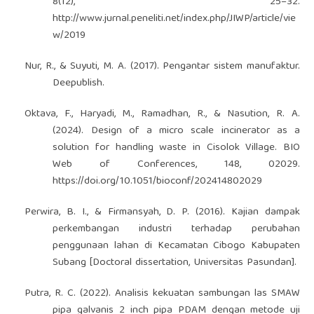
8(12), 25–32.
http://www.jurnal.peneliti.net/index.php/JIWP/article/vie
w/2019
Nur, R., & Suyuti, M. A. (2017). Pengantar sistem manufaktur.
Deepublish.
Oktava, F., Haryadi, M., Ramadhan, R., & Nasution, R. A.
(2024). Design of a micro scale incinerator as a
solution for handling waste in Cisolok Village. BIO
Web of Conferences, 148, 02029.
https://doi.org/10.1051/bioconf/202414802029
Perwira, B. I., & Firmansyah, D. P. (2016). Kajian dampak
perkembangan industri terhadap perubahan
penggunaan lahan di Kecamatan Cibogo Kabupaten
Subang [Doctoral dissertation, Universitas Pasundan].
Putra, R. C. (2022). Analisis kekuatan sambungan las SMAW
pipa galvanis 2 inch pipa PDAM dengan metode uji