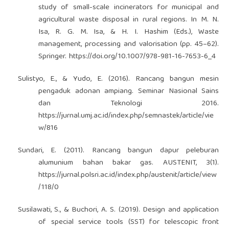
study of small-scale incinerators for municipal and
agricultural waste disposal in rural regions. In M. N.
Isa, R. G. M. Isa, & H. I. Hashim (Eds.), Waste
management, processing and valorisation (pp. 45–62).
Springer.
https://doi.org/10.1007/978-981-16-7653-6_4
Sulistyo, E., & Yudo, E. (2016). Rancang bangun mesin
pengaduk adonan ampiang. Seminar Nasional Sains
dan Teknologi 2016.
https://jurnal.umj.ac.id/index.php/semnastek/article/vie
w/816
Sundari, E. (2011). Rancang bangun dapur peleburan
alumunium bahan bakar gas. AUSTENIT, 3(1).
https://jurnal.polsri.ac.id/index.php/austenit/article/view
/118/0
Susilawati, S., & Buchori, A. S. (2019). Design and application
of special service tools (SST) for telescopic front