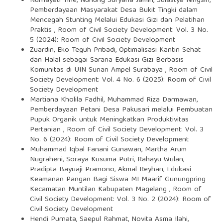
Nurhayati Tine, Nunung Suryana Jamin, Sulastya Ningsih,
Pemberdayaan Masyarakat Desa Bukit Tingki dalam
Mencegah Stunting Melalui Edukasi Gizi dan Pelatihan
Praktis
,
Room of Civil Society Development: Vol. 3 No.
5 (2024): Room of Civil Society Development
Zuardin, Eko Teguh Pribadi,
Optimalisasi Kantin Sehat
dan Halal sebagai Sarana Edukasi Gizi Berbasis
Komunitas di UIN Sunan Ampel Surabaya
,
Room of Civil
Society Development: Vol. 4 No. 6 (2025): Room of Civil
Society Development
Martiana Kholila Fadhil, Muhammad Riza Darmawan,
Pemberdayaan Petani Desa Pakusari melalui Pembuatan
Pupuk Organik untuk Meningkatkan Produktivitas
Pertanian
,
Room of Civil Society Development: Vol. 3
No. 6 (2024): Room of Civil Society Development
Muhammad Iqbal Fanani Gunawan, Martha Arum
Nugraheni, Soraya Kusuma Putri, Rahayu Wulan,
Pradipta Bayuaji Pramono, Akmal Reyhan,
Edukasi
Keamanan Pangan Bagi Siswa MI Maarif Gunungpring
Kecamatan Muntilan Kabupaten Magelang
,
Room of
Civil Society Development: Vol. 3 No. 2 (2024): Room of
Civil Society Development
Hendi Purnata, Saepul Rahmat, Novita Asma Ilahi,