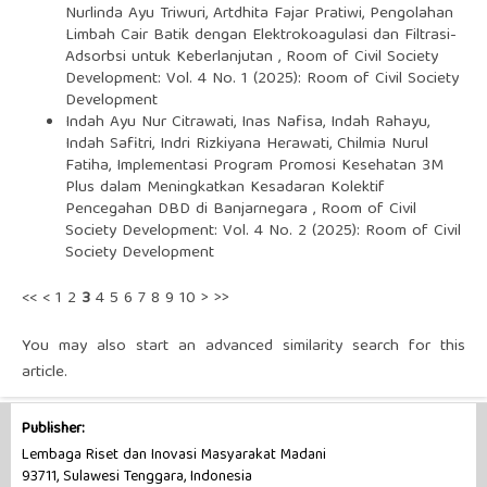
Nurlinda Ayu Triwuri, Artdhita Fajar Pratiwi,
Pengolahan
Limbah Cair Batik dengan Elektrokoagulasi dan Filtrasi-
Adsorbsi untuk Keberlanjutan
,
Room of Civil Society
Development: Vol. 4 No. 1 (2025): Room of Civil Society
Development
Indah Ayu Nur Citrawati, Inas Nafisa, Indah Rahayu,
Indah Safitri, Indri Rizkiyana Herawati, Chilmia Nurul
Fatiha,
Implementasi Program Promosi Kesehatan 3M
Plus dalam Meningkatkan Kesadaran Kolektif
Pencegahan DBD di Banjarnegara
,
Room of Civil
Society Development: Vol. 4 No. 2 (2025): Room of Civil
Society Development
<<
<
1
2
3
4
5
6
7
8
9
10
>
>>
You may also
start an advanced similarity search
for this
article.
Publisher:
Lembaga Riset dan Inovasi Masyarakat Madani
93711, Sulawesi Tenggara, Indonesia