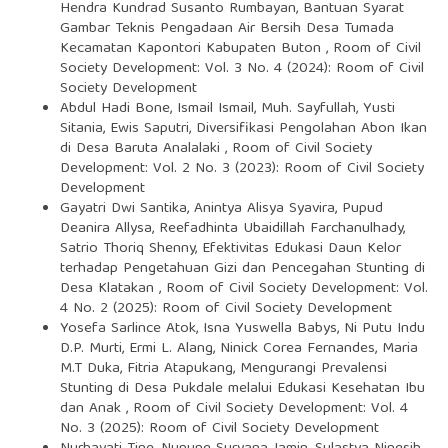
Hendra Kundrad Susanto Rumbayan,
Bantuan Syarat
Gambar Teknis Pengadaan Air Bersih Desa Tumada
Kecamatan Kapontori Kabupaten Buton
,
Room of Civil
Society Development: Vol. 3 No. 4 (2024): Room of Civil
Society Development
Abdul Hadi Bone, Ismail Ismail, Muh. Sayfullah, Yusti
Sitania, Ewis Saputri,
Diversifikasi Pengolahan Abon Ikan
di Desa Baruta Analalaki
,
Room of Civil Society
Development: Vol. 2 No. 3 (2023): Room of Civil Society
Development
Gayatri Dwi Santika, Anintya Alisya Syavira, Pupud
Deanira Allysa, Reefadhinta Ubaidillah Farchanulhady,
Satrio Thoriq Shenny,
Efektivitas Edukasi Daun Kelor
terhadap Pengetahuan Gizi dan Pencegahan Stunting di
Desa Klatakan
,
Room of Civil Society Development: Vol.
4 No. 2 (2025): Room of Civil Society Development
Yosefa Sarlince Atok, Isna Yuswella Babys, Ni Putu Indu
D.P. Murti, Ermi L. Alang, Ninick Corea Fernandes, Maria
M.T Duka, Fitria Atapukang,
Mengurangi Prevalensi
Stunting di Desa Pukdale melalui Edukasi Kesehatan Ibu
dan Anak
,
Room of Civil Society Development: Vol. 4
No. 3 (2025): Room of Civil Society Development