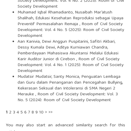
Society Development: Vol. 4 No. 2 (2025): Room of Civil
Society Development
Muhamad Iqbal Rhamadianto, Nusaibah Mar’atush
Shalihah,
Edukasi Kesehatan Reproduksi sebagai Upaya
Preventif Permasalahan Remaja
,
Room of Civil Society
Development: Vol. 4 No. 5 (2025): Room of Civil Society
Development
Aan Kanivia, Dewi Anggun Puspitarini, Safitri Akbari,
Dessy Kumala Dewi, Aditya Kurniawan Chandra,
Pemberdayaan Mahasiswa Akuntansi Melalui Edukasi
Karir Auditor Junior di Cirebon
,
Room of Civil Society
Development: Vol. 4 No. 1 (2025): Room of Civil Society
Development
Mudatsir Mudatsir, Santy Monica,
Penguatan Lembaga
dan Guru dalam Penanganan dan Pencegahan Bullying,
Kekerasan Seksual dan Intoleransi di SMA Negeri 2
Merauke
,
Room of Civil Society Development: Vol. 3
No. 5 (2024): Room of Civil Society Development
1
2
3
4
5
6
7
8
9
10
>
>>
You may also
start an advanced similarity search
for this