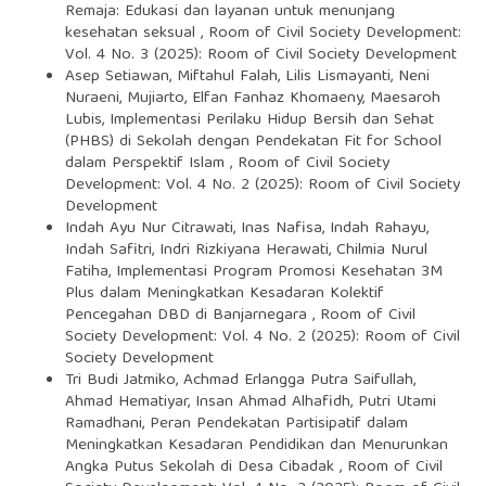
Remaja: Edukasi dan layanan untuk menunjang
kesehatan seksual
,
Room of Civil Society Development:
Vol. 4 No. 3 (2025): Room of Civil Society Development
Asep Setiawan, Miftahul Falah, Lilis Lismayanti, Neni
Nuraeni, Mujiarto, Elfan Fanhaz Khomaeny, Maesaroh
Lubis,
Implementasi Perilaku Hidup Bersih dan Sehat
(PHBS) di Sekolah dengan Pendekatan Fit for School
dalam Perspektif Islam
,
Room of Civil Society
Development: Vol. 4 No. 2 (2025): Room of Civil Society
Development
Indah Ayu Nur Citrawati, Inas Nafisa, Indah Rahayu,
Indah Safitri, Indri Rizkiyana Herawati, Chilmia Nurul
Fatiha,
Implementasi Program Promosi Kesehatan 3M
Plus dalam Meningkatkan Kesadaran Kolektif
Pencegahan DBD di Banjarnegara
,
Room of Civil
Society Development: Vol. 4 No. 2 (2025): Room of Civil
Society Development
Tri Budi Jatmiko, Achmad Erlangga Putra Saifullah,
Ahmad Hematiyar, Insan Ahmad Alhafidh, Putri Utami
Ramadhani,
Peran Pendekatan Partisipatif dalam
Meningkatkan Kesadaran Pendidikan dan Menurunkan
Angka Putus Sekolah di Desa Cibadak
,
Room of Civil