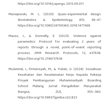
https://doi.org/10.1016/j.apergo.2015.09.011
Maciejewski, M. L. (2020). Quasi-experimental design.
Biostatistics & Epidemiology, 4(1), 38–47.
https://doi.org/10.1080/24709360.2018.1477468
Mausz, J., & Donnelly, E. (2023). Violence against
paramedics: Protocol for evaluating 2 years of
reports through a novel, point-of-event reporting
process. JMIR Research Protocols, 12, e37636.
https://doi.org/10.2196/37636
Mu’ammal, I., Firmansyah, M., & Yuliati, U. (2024). Sosialisasi
Kesehatan dan Keselamatan Kerja Kepada Pekerja
Proyek Pembangunan Muhammadiyah Boarding
School Malang. Jurnal Pengabdian Masyarakat
Bangsa, 2(2), 355–360.
https://doi.org/10.59837/jpmba.v2i2.823