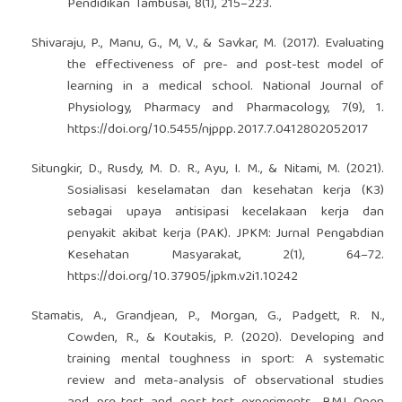
Pendidikan Tambusai, 8(1), 215–223.
Shivaraju, P., Manu, G., M, V., & Savkar, M. (2017). Evaluating
the effectiveness of pre- and post-test model of
learning in a medical school. National Journal of
Physiology, Pharmacy and Pharmacology, 7(9), 1.
https://doi.org/10.5455/njppp.2017.7.0412802052017
Situngkir, D., Rusdy, M. D. R., Ayu, I. M., & Nitami, M. (2021).
Sosialisasi keselamatan dan kesehatan kerja (K3)
sebagai upaya antisipasi kecelakaan kerja dan
penyakit akibat kerja (PAK). JPKM: Jurnal Pengabdian
Kesehatan Masyarakat, 2(1), 64–72.
https://doi.org/10.37905/jpkm.v2i1.10242
Stamatis, A., Grandjean, P., Morgan, G., Padgett, R. N.,
Cowden, R., & Koutakis, P. (2020). Developing and
training mental toughness in sport: A systematic
review and meta-analysis of observational studies