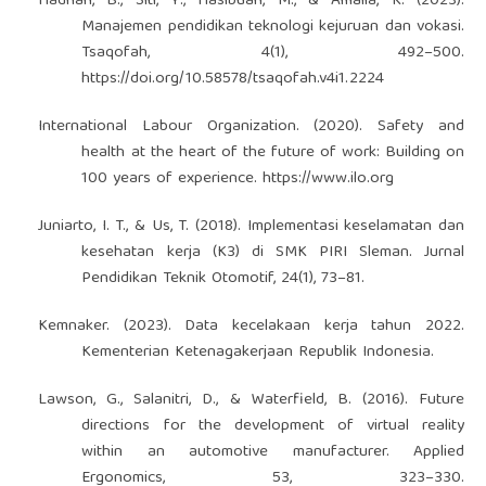
Hadrian, B., Siti, Y., Hasibuan, M., & Amalia, K. (2023).
Manajemen pendidikan teknologi kejuruan dan vokasi.
Tsaqofah, 4(1), 492–500.
https://doi.org/10.58578/tsaqofah.v4i1.2224
International Labour Organization. (2020). Safety and
health at the heart of the future of work: Building on
100 years of experience.
https://www.ilo.org
Juniarto, I. T., & Us, T. (2018). Implementasi keselamatan dan
kesehatan kerja (K3) di SMK PIRI Sleman. Jurnal
Pendidikan Teknik Otomotif, 24(1), 73–81.
Kemnaker. (2023). Data kecelakaan kerja tahun 2022.
Kementerian Ketenagakerjaan Republik Indonesia.
Lawson, G., Salanitri, D., & Waterfield, B. (2016). Future
directions for the development of virtual reality
within an automotive manufacturer. Applied
Ergonomics, 53, 323–330.