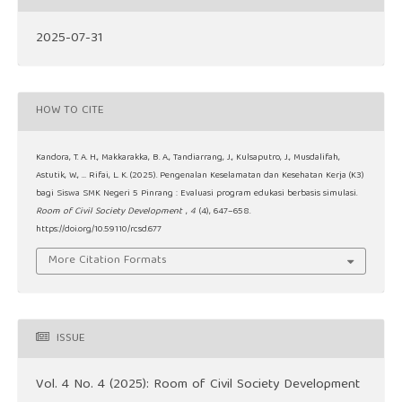
2025-07-31
HOW TO CITE
Kandora, T. A. H., Makkarakka, B. A., Tandiarrang, J., Kulsaputro, J., Musdalifah,
Astutik, W., … Rifai, L. K. (2025). Pengenalan Keselamatan dan Kesehatan Kerja (K3)
bagi Siswa SMK Negeri 5 Pinrang : Evaluasi program edukasi berbasis simulasi.
Room of Civil Society Development
,
4
(4), 647–658.
https://doi.org/10.59110/rcsd.677
More Citation Formats
ISSUE
Vol. 4 No. 4 (2025): Room of Civil Society Development