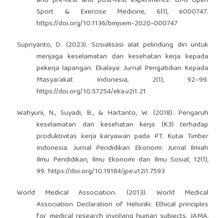
and pre-test and post-test experiments. BMJ Open
Sport & Exercise Medicine, 6(1), e000747.
https://doi.org/10.1136/bmjsem-2020-000747
Supriyanto, D. (2023). Sosialisasi alat pelindung diri untuk
menjaga keselamatan dan kesehatan kerja kepada
pekerja lapangan. Ekalaya: Jurnal Pengabdian Kepada
Masyarakat Indonesia, 2(1), 92–99.
https://doi.org/10.57254/eka.v2i1.21
Wahyuni, N., Suyadi, B., & Hartanto, W. (2018). Pengaruh
keselamatan dan kesehatan kerja (K3) terhadap
produktivitas kerja karyawan pada PT. Kutai Timber
Indonesia. Jurnal Pendidikan Ekonomi: Jurnal Ilmiah
Ilmu Pendidikan, Ilmu Ekonomi dan Ilmu Sosial, 12(1),
99.
https://doi.org/10.19184/jpe.v12i1.7593
World Medical Association. (2013). World Medical
Association Declaration of Helsinki: Ethical principles
for medical research involving human subjects. JAMA,