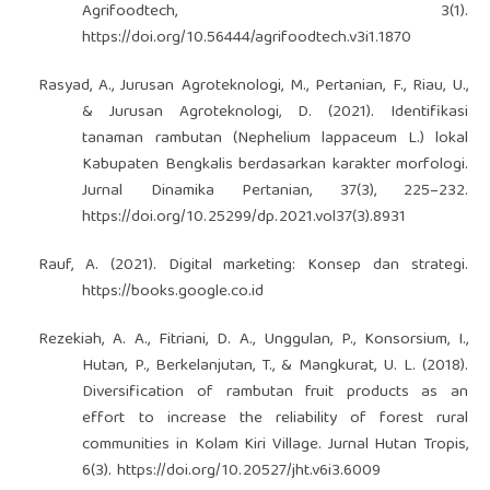
Agrifoodtech, 3(1).
https://doi.org/10.56444/agrifoodtech.v3i1.1870
Rasyad, A., Jurusan Agroteknologi, M., Pertanian, F., Riau, U.,
& Jurusan Agroteknologi, D. (2021). Identifikasi
tanaman rambutan (Nephelium lappaceum L.) lokal
Kabupaten Bengkalis berdasarkan karakter morfologi.
Jurnal Dinamika Pertanian, 37(3), 225–232.
https://doi.org/10.25299/dp.2021.vol37(3).8931
Rauf, A. (2021). Digital marketing: Konsep dan strategi.
https://books.google.co.id
Rezekiah, A. A., Fitriani, D. A., Unggulan, P., Konsorsium, I.,
Hutan, P., Berkelanjutan, T., & Mangkurat, U. L. (2018).
Diversification of rambutan fruit products as an
effort to increase the reliability of forest rural
communities in Kolam Kiri Village. Jurnal Hutan Tropis,
6(3).
https://doi.org/10.20527/jht.v6i3.6009