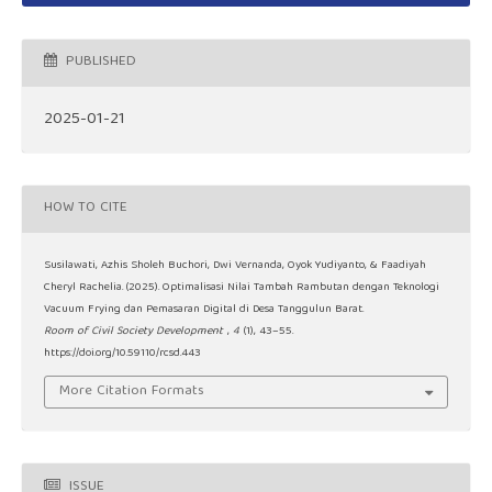
PUBLISHED
2025-01-21
HOW TO CITE
Susilawati, Azhis Sholeh Buchori, Dwi Vernanda, Oyok Yudiyanto, & Faadiyah
Cheryl Rachelia. (2025). Optimalisasi Nilai Tambah Rambutan dengan Teknologi
Vacuum Frying dan Pemasaran Digital di Desa Tanggulun Barat.
Room of Civil Society Development
,
4
(1), 43–55.
https://doi.org/10.59110/rcsd.443
More Citation Formats
ISSUE