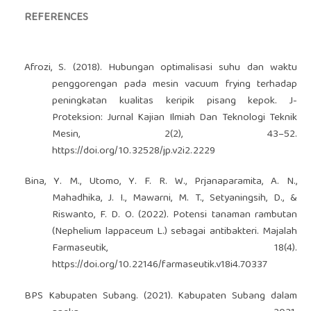
REFERENCES
Afrozi, S. (2018). Hubungan optimalisasi suhu dan waktu
penggorengan pada mesin vacuum frying terhadap
peningkatan kualitas keripik pisang kepok. J-
Proteksion: Jurnal Kajian Ilmiah Dan Teknologi Teknik
Mesin, 2(2), 43–52.
https://doi.org/10.32528/jp.v2i2.2229
Bina, Y. M., Utomo, Y. F. R. W., Prjanaparamita, A. N.,
Mahadhika, J. I., Mawarni, M. T., Setyaningsih, D., &
Riswanto, F. D. O. (2022). Potensi tanaman rambutan
(Nephelium lappaceum L.) sebagai antibakteri. Majalah
Farmaseutik, 18(4).
https://doi.org/10.22146/farmaseutik.v18i4.70337
BPS Kabupaten Subang. (2021). Kabupaten Subang dalam