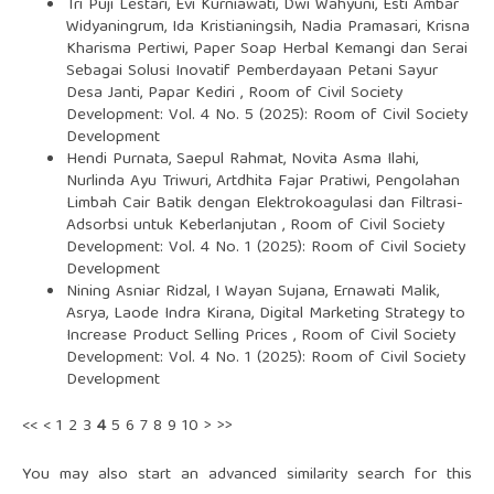
Tri Puji Lestari, Evi Kurniawati, Dwi Wahyuni, Esti Ambar
Widyaningrum, Ida Kristianingsih, Nadia Pramasari, Krisna
Kharisma Pertiwi,
Paper Soap Herbal Kemangi dan Serai
Sebagai Solusi Inovatif Pemberdayaan Petani Sayur
Desa Janti, Papar Kediri
,
Room of Civil Society
Development: Vol. 4 No. 5 (2025): Room of Civil Society
Development
Hendi Purnata, Saepul Rahmat, Novita Asma Ilahi,
Nurlinda Ayu Triwuri, Artdhita Fajar Pratiwi,
Pengolahan
Limbah Cair Batik dengan Elektrokoagulasi dan Filtrasi-
Adsorbsi untuk Keberlanjutan
,
Room of Civil Society
Development: Vol. 4 No. 1 (2025): Room of Civil Society
Development
Nining Asniar Ridzal, I Wayan Sujana, Ernawati Malik,
Asrya, Laode Indra Kirana,
Digital Marketing Strategy to
Increase Product Selling Prices
,
Room of Civil Society
Development: Vol. 4 No. 1 (2025): Room of Civil Society
Development
<<
<
1
2
3
4
5
6
7
8
9
10
>
>>
You may also
start an advanced similarity search
for this