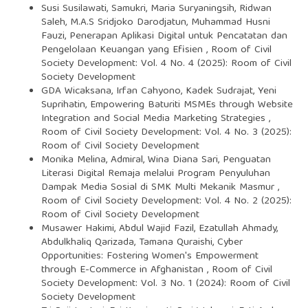
Susi Susilawati, Samukri, Maria Suryaningsih, Ridwan
Saleh, M.A.S Sridjoko Darodjatun, Muhammad Husni
Fauzi,
Penerapan Aplikasi Digital untuk Pencatatan dan
Pengelolaan Keuangan yang Efisien
,
Room of Civil
Society Development: Vol. 4 No. 4 (2025): Room of Civil
Society Development
GDA Wicaksana, Irfan Cahyono, Kadek Sudrajat, Yeni
Suprihatin,
Empowering Baturiti MSMEs through Website
Integration and Social Media Marketing Strategies
,
Room of Civil Society Development: Vol. 4 No. 3 (2025):
Room of Civil Society Development
Monika Melina, Admiral, Wina Diana Sari,
Penguatan
Literasi Digital Remaja melalui Program Penyuluhan
Dampak Media Sosial di SMK Multi Mekanik Masmur
,
Room of Civil Society Development: Vol. 4 No. 2 (2025):
Room of Civil Society Development
Musawer Hakimi, Abdul Wajid Fazil, Ezatullah Ahmady,
Abdulkhaliq Qarizada, Tamana Quraishi,
Cyber
Opportunities: Fostering Women's Empowerment
through E-Commerce in Afghanistan
,
Room of Civil
Society Development: Vol. 3 No. 1 (2024): Room of Civil
Society Development