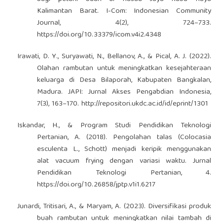
Kalimantan Barat. I-Com: Indonesian Community
Journal, 4(2), 724–733.
https://doi.org/10.33379/icom.v4i2.4348
Irawati, D. Y., Suryawati, N., Bellanov, A., & Pical, A. J. (2022).
Olahan rambutan untuk meningkatkan kesejahteraan
keluarga di Desa Bilaporah, Kabupaten Bangkalan,
Madura. JAPI: Jurnal Akses Pengabdian Indonesia,
7(3), 163–170.
http://repositori.ukdc.ac.id/id/eprint/1301
Iskandar, H., & Program Studi Pendidikan Teknologi
Pertanian, A. (2018). Pengolahan talas (Colocasia
esculenta L., Schott) menjadi keripik menggunakan
alat vacuum frying dengan variasi waktu. Jurnal
Pendidikan Teknologi Pertanian, 4.
https://doi.org/10.26858/jptp.v1i1.6217
Junardi, Tritisari, A., & Maryam, A. (2023). Diversifikasi produk
buah rambutan untuk meningkatkan nilai tambah di