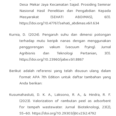
Desa Mekar Jaya Kecamatan Sajad. Prosiding Seminar
Nasional Hasil Penelitian dan Pengabdian Kepada
Masyarakat (SEHATI ABDIMAS), 6(1).
https://doi.org/10.47767/sehati_abdimas.v6i1.634
Kurnia, D. (2024). Pengaruh suhu dan dimensi potongan
terhadap mutu keripik nanas dengan menggunakan
penggorengan vakum (vacuum frying). Jurnal
Agribisnis dan Teknologi Pertanian, 3(1).
https://doi.org/10.23960/jabe.v3i1.8867
Berikut adalah referensi yang telah disusun ulang dalam
format APA 7th Edition untuk daftar tambahan yang
Anda berikan:
Kusumahastuti, D. K. A., Laksono, R. A., & Hindra, R. F.
(2023). Valorization of rambutan peel as adsorbent
for tempeh wastewater. Jurnal Bioteknologi, 23(2),
55–60.
https://doi.org/10.29303/jbt.v23i2.4792