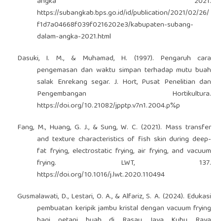
angka 2021.
https://subangkab.bps.go.id/id/publication/2021/02/26/
f1d7a04668f039f0216202e3/kabupaten-subang-
dalam-angka-2021.html
Dasuki, I. M., & Muhamad, H. (1997). Pengaruh cara
pengemasan dan waktu simpan terhadap mutu buah
salak Enrekang segar. J. Hort, Pusat Penelitian dan
Pengembangan Hortikultura.
https://doi.org/10.21082/jpptp.v7n1.2004.p%p
Fang, M., Huang, G. J., & Sung, W. C. (2021). Mass transfer
and texture characteristics of fish skin during deep-
fat frying, electrostatic frying, air frying, and vacuum
frying. LWT, 137.
https://doi.org/10.1016/j.lwt.2020.110494
Gusmalawati, D., Lestari, O. A., & Alfariz, S. A. (2024). Edukasi
pembuatan keripik jambu kristal dengan vacuum frying
bagi petani buah di Rasau Jaya Kubu Raya