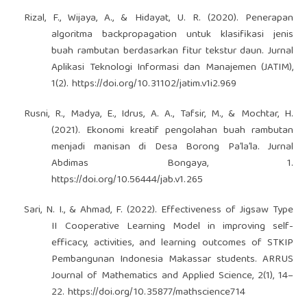
Rizal, F., Wijaya, A., & Hidayat, U. R. (2020). Penerapan
algoritma backpropagation untuk klasifikasi jenis
buah rambutan berdasarkan fitur tekstur daun. Jurnal
Aplikasi Teknologi Informasi dan Manajemen (JATIM),
1(2).
https://doi.org/10.31102/jatim.v1i2.969
Rusni, R., Madya, E., Idrus, A. A., Tafsir, M., & Mochtar, H.
(2021). Ekonomi kreatif pengolahan buah rambutan
menjadi manisan di Desa Borong Pa’la’la. Jurnal
Abdimas Bongaya, 1.
https://doi.org/10.56444/jab.v1.265
Sari, N. I., & Ahmad, F. (2022). Effectiveness of Jigsaw Type
II Cooperative Learning Model in improving self-
efficacy, activities, and learning outcomes of STKIP
Pembangunan Indonesia Makassar students. ARRUS
Journal of Mathematics and Applied Science, 2(1), 14–
22.
https://doi.org/10.35877/mathscience714