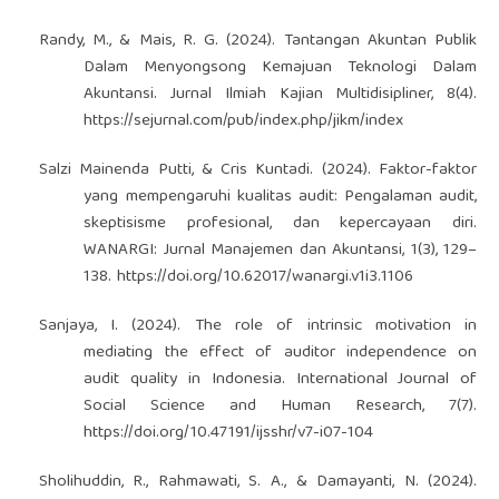
Randy, M., & Mais, R. G. (2024). Tantangan Akuntan Publik
Dalam Menyongsong Kemajuan Teknologi Dalam
Akuntansi. Jurnal Ilmiah Kajian Multidisipliner, 8(4).
https://sejurnal.com/pub/index.php/jikm/index
Salzi Mainenda Putti, & Cris Kuntadi. (2024). Faktor-faktor
yang mempengaruhi kualitas audit: Pengalaman audit,
skeptisisme profesional, dan kepercayaan diri.
WANARGI: Jurnal Manajemen dan Akuntansi, 1(3), 129–
138.
https://doi.org/10.62017/wanargi.v1i3.1106
Sanjaya, I. (2024). The role of intrinsic motivation in
mediating the effect of auditor independence on
audit quality in Indonesia. International Journal of
Social Science and Human Research, 7(7).
https://doi.org/10.47191/ijsshr/v7-i07-104
Sholihuddin, R., Rahmawati, S. A., & Damayanti, N. (2024).