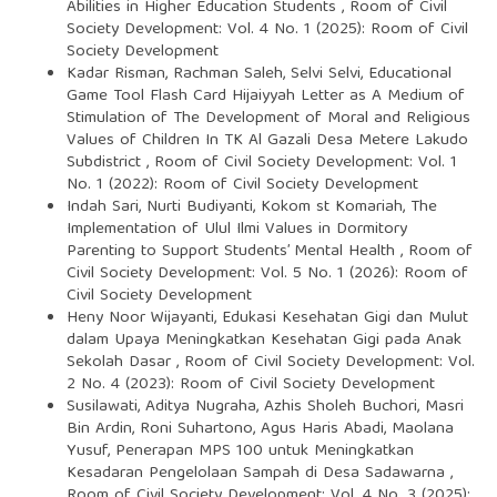
Abilities in Higher Education Students
,
Room of Civil
Society Development: Vol. 4 No. 1 (2025): Room of Civil
Society Development
Kadar Risman, Rachman Saleh, Selvi Selvi,
Educational
Game Tool Flash Card Hijaiyyah Letter as A Medium of
Stimulation of The Development of Moral and Religious
Values of Children In TK Al Gazali Desa Metere Lakudo
Subdistrict
,
Room of Civil Society Development: Vol. 1
No. 1 (2022): Room of Civil Society Development
Indah Sari, Nurti Budiyanti, Kokom st Komariah,
The
Implementation of Ulul Ilmi Values in Dormitory
Parenting to Support Students’ Mental Health
,
Room of
Civil Society Development: Vol. 5 No. 1 (2026): Room of
Civil Society Development
Heny Noor Wijayanti,
Edukasi Kesehatan Gigi dan Mulut
dalam Upaya Meningkatkan Kesehatan Gigi pada Anak
Sekolah Dasar
,
Room of Civil Society Development: Vol.
2 No. 4 (2023): Room of Civil Society Development
Susilawati, Aditya Nugraha, Azhis Sholeh Buchori, Masri
Bin Ardin, Roni Suhartono, Agus Haris Abadi, Maolana
Yusuf,
Penerapan MPS 100 untuk Meningkatkan
Kesadaran Pengelolaan Sampah di Desa Sadawarna
,
Room of Civil Society Development: Vol. 4 No. 3 (2025):