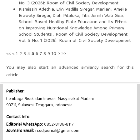
No. 3 (2026): Room of Civil Society Development
Kismiasih Adethia, Erin Padilla Siregar, Marliani, Amelia
Erawaty Siregar, Diah Pitaloka, Titis Jernih Wati Gea,
School-Based Healthy Plate Education and Its Effect
on Improving Nutritional Knowledge Among Primary
School Students
,
Room of Civil Society Development:
Vol. 5 No. 1 (2026): Room of Civil Society Development
<<
<
1
2
3
4
5
6
7
8
9
10
>
>>
You may also
start an advanced similarity search
for this
article.
Publisher:
Lembaga Riset dan Inovasi Masyarakat Madani
93711, Sulawesi Tenggara, Indonesia
Contact Info:
Editorial WhatsApp:
0852-8186-8117
Journal's Email:
rcsdjournal@gmail.com