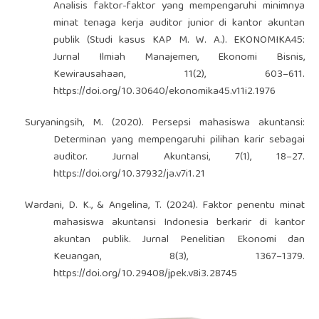
Analisis faktor-faktor yang mempengaruhi minimnya
minat tenaga kerja auditor junior di kantor akuntan
publik (Studi kasus KAP M. W. A.). EKONOMIKA45:
Jurnal Ilmiah Manajemen, Ekonomi Bisnis,
Kewirausahaan, 11(2), 603–611.
https://doi.org/10.30640/ekonomika45.v11i2.1976
Suryaningsih, M. (2020). Persepsi mahasiswa akuntansi:
Determinan yang mempengaruhi pilihan karir sebagai
auditor. Jurnal Akuntansi, 7(1), 18–27.
https://doi.org/10.37932/ja.v7i1.21
Wardani, D. K., & Angelina, T. (2024). Faktor penentu minat
mahasiswa akuntansi Indonesia berkarir di kantor
akuntan publik. Jurnal Penelitian Ekonomi dan
Keuangan, 8(3), 1367–1379.
https://doi.org/10.29408/jpek.v8i3.28745