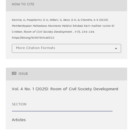
HOW TO CITE
Kanivia, A., Puspitarini, D. A., Akbari, S., Dewi, D. K., & Chandra, A. K. (2025).
Pemberdayaan Mahasiswa Akuntansi Melalui Edukasi Karir Auditor Junior di
Cirebon.
Room of Civil Society Development
,
4
(1), 234–244.
https://doi.org/10.59110/rcsd.522
More Citation Formats
ISSUE
Vol. 4 No. 1 (2025): Room of Civil Society Development
SECTION
Articles