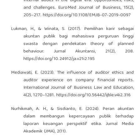
Internal audits in the digital era: Opportunities, risks,
and challenges. EuroMed Journal of Business, 15(2),
205–217.
https://doi.org/10.1108/EMJB-07-2019-0097
Lukman, H., & Winata, S. (2017). Pemilihan karir sebagai
akuntan publik bagi mahasiswa perguruan tinggi
swasta dengan pendekatan theory of planned
behaviour. Jurnal Akuntansi, 21(2), 208.
https://doi.org/10.24912/ja.v21i2.195
Mediawati, E. (2023). The influence of auditor ethics and
auditor experience on company financial reports.
International Journal of Business Law and Education,
4(2), 1270–1281.
https://doi.org/10.56442/ijble.v4i2.316
Nurhikmah, A. H., & Sisdianto, E. (2024). Peran akuntan
dalam membangun kepercayaan publik terhadap
laporan keuangan perspektif etika. Jurnal Media
Akademik (JMA), 2(11).