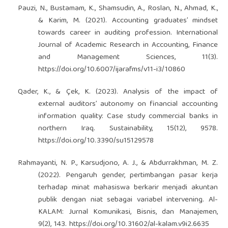
Pauzi, N., Bustamam, K., Shamsudin, A., Roslan, N., Ahmad, K.,
& Karim, M. (2021). Accounting graduates’ mindset
towards career in auditing profession. International
Journal of Academic Research in Accounting, Finance
and Management Sciences, 11(3).
https://doi.org/10.6007/ijarafms/v11-i3/10860
Qader, K., & Çek, K. (2023). Analysis of the impact of
external auditors’ autonomy on financial accounting
information quality: Case study commercial banks in
northern Iraq. Sustainability, 15(12), 9578.
https://doi.org/10.3390/su15129578
Rahmayanti, N. P., Karsudjono, A. J., & Abdurrakhman, M. Z.
(2022). Pengaruh gender, pertimbangan pasar kerja
terhadap minat mahasiswa berkarir menjadi akuntan
publik dengan niat sebagai variabel intervening. Al-
KALAM: Jurnal Komunikasi, Bisnis, dan Manajemen,
9(2), 143.
https://doi.org/10.31602/al-kalam.v9i2.6635