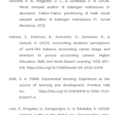
Dewanti, A. B., Anggraini, D. C., & Surabaya, U. N. (2024).
Minat menjadi auditor di kalangan mahasiswa S1
akuntansi: Faktor-faktor pendorong di balik minat
menjadi auditor di kalangan mahasiswa S1. Jurnal
Akuntansi, 2(12).
Hatane, S., Emerson, B., Soesanto, O., Gunawan, R., &
Semuel, H. (2021). Accounting students' perceptions
of work–life balance, accounting career image and
intention to pursue accounting careers. Higher
Education Skills and Work-Based Learning, 12(3), 401–
418.
https://doi.org/10.1108/heswbl-09-2020-0209
Kolb, D. A. (1984). Experiential learning: Experience as the
source of learning and development. Prentice Hall,
Inc.
https://doi.org/10.1016/B978-0-7506-7223-
8.50017-4
Lois, P., Drogalas, G., Karagiorgos, A., & Tsikalakis, K. (2020).