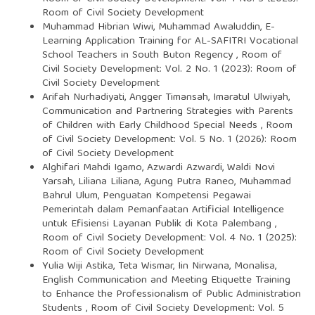
Room of Civil Society Development
Muhammad Hibrian Wiwi, Muhammad Awaluddin,
E-
Learning Application Training for AL-SAFITRI Vocational
School Teachers in South Buton Regency
,
Room of
Civil Society Development: Vol. 2 No. 1 (2023): Room of
Civil Society Development
Arifah Nurhadiyati, Angger Timansah, Imaratul Ulwiyah,
Communication and Partnering Strategies with Parents
of Children with Early Childhood Special Needs
,
Room
of Civil Society Development: Vol. 5 No. 1 (2026): Room
of Civil Society Development
Alghifari Mahdi Igamo, Azwardi Azwardi, Waldi Novi
Yarsah, Liliana Liliana, Agung Putra Raneo, Muhammad
Bahrul Ulum,
Penguatan Kompetensi Pegawai
Pemerintah dalam Pemanfaatan Artificial Intelligence
untuk Efisiensi Layanan Publik di Kota Palembang
,
Room of Civil Society Development: Vol. 4 No. 1 (2025):
Room of Civil Society Development
Yulia Wiji Astika, Teta Wismar, Iin Nirwana, Monalisa,
English Communication and Meeting Etiquette Training
to Enhance the Professionalism of Public Administration
Students
,
Room of Civil Society Development: Vol. 5