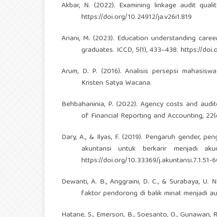
Akbar, N. (2022). Examining linkage audit quali
https://doi.org/10.24912/ja.v26i1.819
Ariani, M. (2023). Education understanding car
graduates. ICCD, 5(1), 433–438.
https://doi.
Arum, D. P. (2016). Analisis persepsi mahasiswa
Kristen Satya Wacana.
Behbahaninia, P. (2022). Agency costs and audito
of Financial Reporting and Accounting, 22(
Dary, A., & Ilyas, F. (2019). Pengaruh gender, 
akuntansi untuk berkarir menjadi aku
https://doi.org/10.33369/j.akuntansi.7.1.51-
Dewanti, A. B., Anggraini, D. C., & Surabaya, U.
faktor pendorong di balik minat menjadi aud
Hatane, S., Emerson, B., Soesanto, O., Gunawan, R