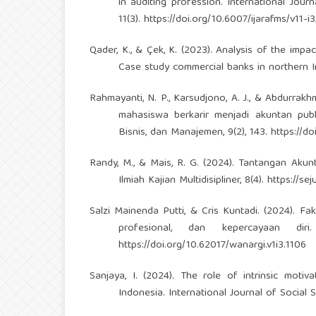
in auditing profession. International Jo
11(3).
https://doi.org/10.6007/ijarafms/v11-i
Qader, K., & Çek, K. (2023). Analysis of the impa
Case study commercial banks in northern Ira
Rahmayanti, N. P., Karsudjono, A. J., & Abdurrak
mahasiswa berkarir menjadi akuntan publi
Bisnis, dan Manajemen, 9(2), 143.
https://do
Randy, M., & Mais, R. G. (2024). Tantangan Ak
Ilmiah Kajian Multidisipliner, 8(4).
https://se
Salzi Mainenda Putti, & Cris Kuntadi. (2024). F
profesional, dan kepercayaan dir
https://doi.org/10.62017/wanargi.v1i3.1106
Sanjaya, I. (2024). The role of intrinsic moti
Indonesia. International Journal of Social