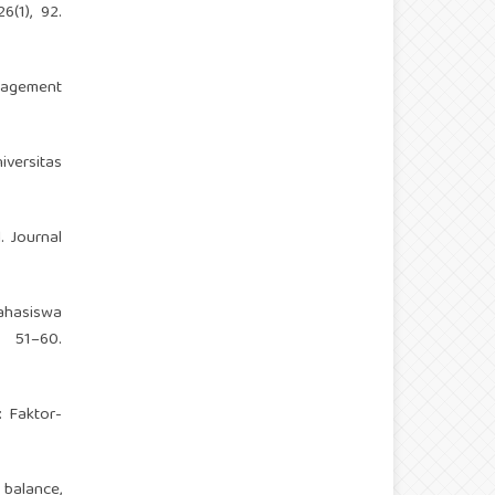
6(1), 92.
anagement
iversitas
. Journal
mahasiswa
, 51–60.
: Faktor-
 balance,