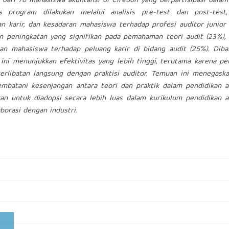
h dari 78 mahasiswa akuntansi di Cirebon yang berpartisipasi dala
as program dilakukan melalui analisis pre-test dan post-test
 karir, dan kesadaran mahasiswa terhadap profesi auditor junior
an peningkatan yang signifikan pada pemahaman teori audit (23%),
aran mahasiswa terhadap peluang karir di bidang audit (25%). Dib
ini menunjukkan efektivitas yang lebih tinggi, terutama karena p
keterlibatan langsung dengan praktisi auditor. Temuan ini menegas
batani kesenjangan antara teori dan praktik dalam pendidikan ak
an untuk diadopsi secara lebih luas dalam kurikulum pendidikan a
borasi dengan industri.