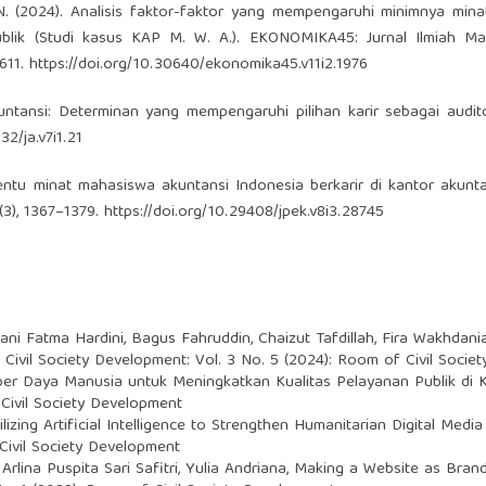
 N. (2024). Analisis faktor-faktor yang mempengaruhi minimnya min
publik (Studi kasus KAP M. W. A.). EKONOMIKA45: Jurnal Ilmiah Ma
611.
https://doi.org/10.30640/ekonomika45.v11i2.1976
ntansi: Determinan yang mempengaruhi pilihan karir sebagai audito
32/ja.v7i1.21
nentu minat mahasiswa akuntansi Indonesia berkarir di kantor akunta
(3), 1367–1379.
https://doi.org/10.29408/jpek.v8i3.28745
ni Fatma Hardini, Bagus Fahruddin, Chaizut Tafdillah, Fira Wakhdania
Civil Society Development: Vol. 3 No. 5 (2024): Room of Civil Socie
ber Daya Manusia untuk Meningkatkan Kualitas Pelayanan Publik d
Civil Society Development
ilizing Artificial Intelligence to Strengthen Humanitarian Digital M
Civil Society Development
rlina Puspita Sari Safitri, Yulia Andriana,
Making a Website as Bran