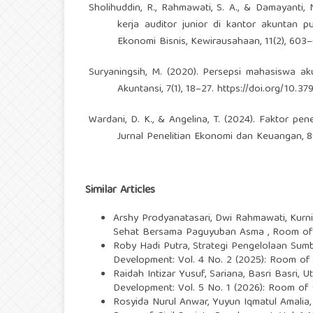
Sholihuddin, R., Rahmawati, S. A., & Damayanti,
kerja auditor junior di kantor akuntan 
Ekonomi Bisnis, Kewirausahaan, 11(2), 603–
Suryaningsih, M. (2020). Persepsi mahasiswa aku
Akuntansi, 7(1), 18–27.
https://doi.org/10.379
Wardani, D. K., & Angelina, T. (2024). Faktor pe
Jurnal Penelitian Ekonomi dan Keuangan, 8
Similar Articles
Arshy Prodyanatasari, Dwi Rahmawati, Kurnia
Sehat Bersama Paguyuban Asma
,
Room of 
Roby Hadi Putra,
Strategi Pengelolaan Sum
Development: Vol. 4 No. 2 (2025): Room of 
Raidah Intizar Yusuf, Sariana, Basri Basri,
Ut
Development: Vol. 5 No. 1 (2026): Room of 
Rosyida Nurul Anwar, Yuyun Iqmatul Amalia, A