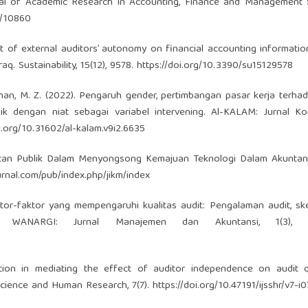
urnal of Academic Research in Accounting, Finance and Management 
3/10860
ct of external auditors’ autonomy on financial accounting information
q. Sustainability, 15(12), 9578.
https://doi.org/10.3390/su15129578
hman, M. Z. (2022). Pengaruh gender, pertimbangan pasar kerja terha
k dengan niat sebagai variabel intervening. Al-KALAM: Jurnal Kom
i.org/10.31602/al-kalam.v9i2.6635
untan Publik Dalam Menyongsong Kemajuan Teknologi Dalam Akuntans
jurnal.com/pub/index.php/jikm/index
aktor-faktor yang mempengaruhi kualitas audit: Pengalaman audit, sk
i. WANARGI: Jurnal Manajemen dan Akuntansi, 1(3), 1
vation in mediating the effect of auditor independence on audit q
 Science and Human Research, 7(7).
https://doi.org/10.47191/ijsshr/v7-i