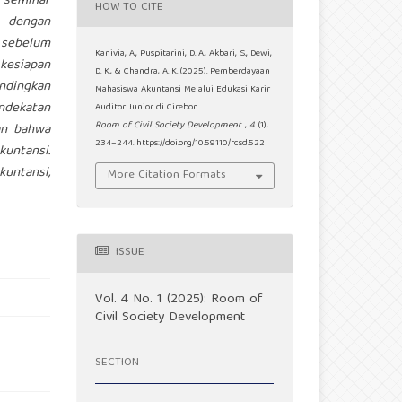
m seminar
HOW TO CITE
, dengan
 sebelum
Kanivia, A., Puspitarini, D. A., Akbari, S., Dewi,
 kesiapan
D. K., & Chandra, A. K. (2025). Pemberdayaan
andingkan
Mahasiswa Akuntansi Melalui Edukasi Karir
endekatan
Auditor Junior di Cirebon.
Room of Civil Society Development
,
4
(1),
kan bahwa
234–244. https://doi.org/10.59110/rcsd.522
untansi.
kuntansi,
More Citation Formats
ISSUE
Vol. 4 No. 1 (2025): Room of
Civil Society Development
SECTION