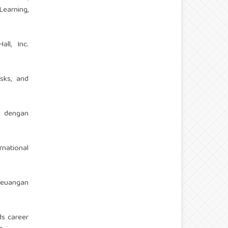
Learning,
ll, Inc.
isks, and
a dengan
rnational
keuangan
ds career