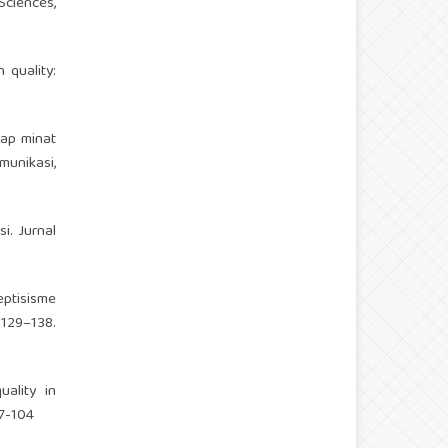
Sciences,
 quality:
dap minat
unikasi,
i. Jurnal
eptisisme
29–138.
uality in
07-104