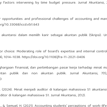
ty factors intervening by time budget pressure. Jurnal Akuntansi, 2
eer opportunities and professional challenges of accounting and m
org/10.33068/iccd.v5i1.643
 akuntansi dalam memilih karir sebagai akuntan publik (Skripsi). Un
r choice: Moderating role of board’s expertise and internal control
4), 1014–1038.
https://doi.org/10.1108/jfra-11-2021-0406
penghargaan finansial, dan pertimbangan pasar kerja terhadap minat 
ntan publik dan non akuntan publik. Jurnal Akuntansi, 7(1)
60
 N. (2024). Minat menjadi auditor di kalangan mahasiswa S1 akuntansi
itor di kalangan mahasiswa S1. Jurnal Akuntansi, 2(12).
., & Semuel, H. (2021). Accounting students' perceptions of work–life