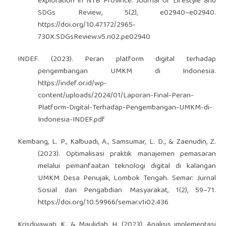
exploration in NTB Province. Journal of Lifestyle and
SDGs Review, 5(2), e02940–e02940.
https://doi.org/10.47172/2965-
730X.SDGsReview.v5.n02.pe02940
INDEF. (2023). Peran platform digital terhadap
pengembangan UMKM di Indonesia.
https://indef.or.id/wp-
content/uploads/2024/01/Laporan-Final-Peran-
Platform-Digital-Terhadap-Pengembangan-UMKM-di-
Indonesia-INDEF.pdf
Kembang, L. P., Kalbuadi, A., Samsumar, L. D., & Zaenudin, Z.
(2023). Optimalisasi praktik manajemen pemasaran
melalui pemanfaatan teknologi digital di kalangan
UMKM Desa Penujak, Lombok Tengah. Semar: Jurnal
Sosial dan Pengabdian Masyarakat, 1(2), 59–71.
https://doi.org/10.59966/semar.v1i02.436
Krisdiyawati, K., & Maulidah, H. (2023). Analisis implementasi