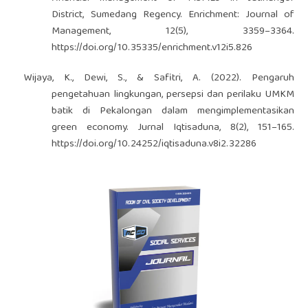
District, Sumedang Regency. Enrichment: Journal of
Management, 12(5), 3359–3364.
https://doi.org/10.35335/enrichment.v12i5.826
Wijaya, K., Dewi, S., & Safitri, A. (2022). Pengaruh
pengetahuan lingkungan, persepsi dan perilaku UMKM
batik di Pekalongan dalam mengimplementasikan
green economy. Jurnal Iqtisaduna, 8(2), 151–165.
https://doi.org/10.24252/iqtisaduna.v8i2.32286