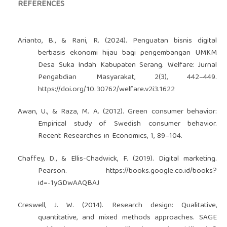
REFERENCES
Arianto, B., & Rani, R. (2024). Penguatan bisnis digital
berbasis ekonomi hijau bagi pengembangan UMKM
Desa Suka Indah Kabupaten Serang. Welfare: Jurnal
Pengabdian Masyarakat, 2(3), 442–449.
https://doi.org/10.30762/welfare.v2i3.1622
Awan, U., & Raza, M. A. (2012). Green consumer behavior:
Empirical study of Swedish consumer behavior.
Recent Researches in Economics, 1, 89–104.
Chaffey, D., & Ellis-Chadwick, F. (2019). Digital marketing.
Pearson.
https://books.google.co.id/books?
id=-1yGDwAAQBAJ
Creswell, J. W. (2014). Research design: Qualitative,
quantitative, and mixed methods approaches. SAGE