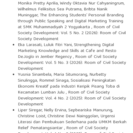
Monika Pretty Aprilia, Windy Oktavia Nur Cahyaningrum,
Wilhelmus Feliksitus Sea Putrama, Bribta Nanik
Muninggar,
The Enhancing Students’ Personal Branding
through Public Speaking and Digital Marketing Training
at SMK Muhammadiyah 2 Yogyakarta
,
Room of Civil
Society Development: Vol. 5 No. 2 (2026): Room of Civil
Society Development
Eka Larasati, Luluk Fitri Yani,
Strengthening Digital
Marketing Knowledge and Skills at Cafe and Resto
De.Joglo in Jember Regency
,
Room of Civil Society
Development: Vol. 5 No. 3 (2026): Room of Civil Society
Development
Yusnia Sinambela, Maria Situmorang, Nurbetty
Sinulingga, Rommel Sinaga,
Sosialisasi Peningkatan
Ekonomi Kreatif pada Industri Keripik Pisang Toba di
Kecamatan Lumban Julu
,
Room of Civil Society
Development: Vol. 4 No. 2 (2025): Room of Civil Society
Development
Liper Siregar, Nelly Ervina, Sepbeariska Manurung,
Christine Loist, Christine Dewi Nainggolan,
Urgensi
Literasi dan Pembukuan Sederhana pada UMKM Berkah
Relief Pematangsiantar
,
Room of Civil Society