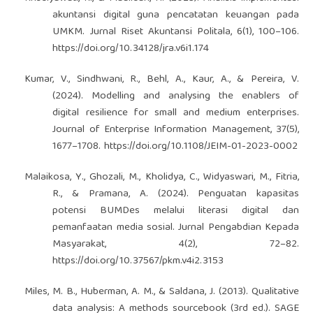
akuntansi digital guna pencatatan keuangan pada
UMKM. Jurnal Riset Akuntansi Politala, 6(1), 100–106.
https://doi.org/10.34128/jra.v6i1.174
Kumar, V., Sindhwani, R., Behl, A., Kaur, A., & Pereira, V.
(2024). Modelling and analysing the enablers of
digital resilience for small and medium enterprises.
Journal of Enterprise Information Management, 37(5),
1677–1708.
https://doi.org/10.1108/JEIM-01-2023-0002
Malaikosa, Y., Ghozali, M., Kholidya, C., Widyaswari, M., Fitria,
R., & Pramana, A. (2024). Penguatan kapasitas
potensi BUMDes melalui literasi digital dan
pemanfaatan media sosial. Jurnal Pengabdian Kepada
Masyarakat, 4(2), 72–82.
https://doi.org/10.37567/pkm.v4i2.3153
Miles, M. B., Huberman, A. M., & Saldana, J. (2013). Qualitative
data analysis: A methods sourcebook (3rd ed.). SAGE