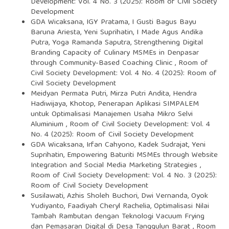
Development: Vol. 4 No. 3 (2025): Room of Civil Society
Development
GDA Wicaksana, IGY Pratama, I Gusti Bagus Bayu
Baruna Ariesta, Yeni Suprihatin, I Made Agus Andika
Putra, Yoga Ramanda Saputra,
Strengthening Digital
Branding Capacity of Culinary MSMEs in Denpasar
through Community-Based Coaching Clinic
,
Room of
Civil Society Development: Vol. 4 No. 4 (2025): Room of
Civil Society Development
Meidyan Permata Putri, Mirza Putri Andita, Hendra
Hadiwijaya, Khotop,
Penerapan Aplikasi SIMPALEM
untuk Optimalisasi Manajemen Usaha Mikro Selvi
Aluminium
,
Room of Civil Society Development: Vol. 4
No. 4 (2025): Room of Civil Society Development
GDA Wicaksana, Irfan Cahyono, Kadek Sudrajat, Yeni
Suprihatin,
Empowering Baturiti MSMEs through Website
Integration and Social Media Marketing Strategies
,
Room of Civil Society Development: Vol. 4 No. 3 (2025):
Room of Civil Society Development
Susilawati, Azhis Sholeh Buchori, Dwi Vernanda, Oyok
Yudiyanto, Faadiyah Cheryl Rachelia,
Optimalisasi Nilai
Tambah Rambutan dengan Teknologi Vacuum Frying
dan Pemasaran Digital di Desa Tanggulun Barat
,
Room