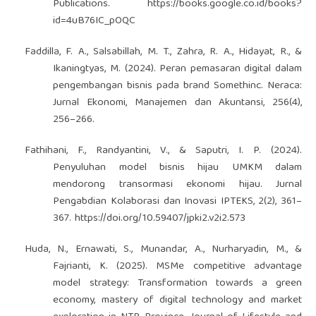
Publications.
https://books.google.co.id/books?
id=4uB76IC_pOQC
Faddilla, F. A., Salsabillah, M. T., Zahra, R. A., Hidayat, R., &
Ikaningtyas, M. (2024). Peran pemasaran digital dalam
pengembangan bisnis pada brand Somethinc. Neraca:
Jurnal Ekonomi, Manajemen dan Akuntansi, 256(4),
256–266.
Fathihani, F., Randyantini, V., & Saputri, I. P. (2024).
Penyuluhan model bisnis hijau UMKM dalam
mendorong transormasi ekonomi hijau. Jurnal
Pengabdian Kolaborasi dan Inovasi IPTEKS, 2(2), 361–
367.
https://doi.org/10.59407/jpki2.v2i2.573
Huda, N., Ernawati, S., Munandar, A., Nurharyadin, M., &
Fajrianti, K. (2025). MSMe competitive advantage
model strategy: Transformation towards a green
economy, mastery of digital technology and market