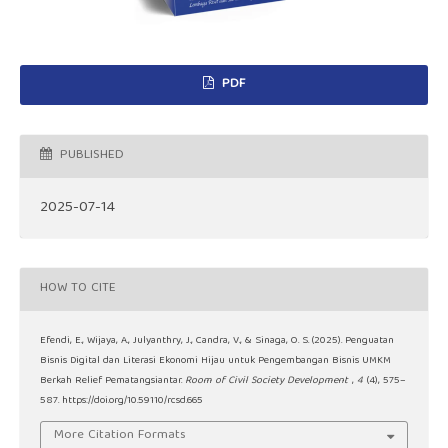
PDF
PUBLISHED
2025-07-14
HOW TO CITE
Efendi, E., Wijaya, A., Julyanthry, J., Candra, V., & Sinaga, O. S. (2025). Penguatan
Bisnis Digital dan Literasi Ekonomi Hijau untuk Pengembangan Bisnis UMKM
Berkah Relief Pematangsiantar.
Room of Civil Society Development
,
4
(4), 575–
587. https://doi.org/10.59110/rcsd.665
More Citation Formats