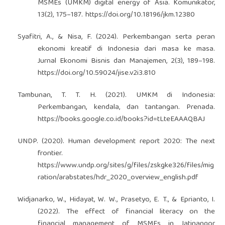
MSMEs (UMKM) digital energy of Asia. Komunikator,
13(2), 175–187.
https://doi.org/10.18196/jkm.12380
Syafitri, A., & Nisa, F. (2024). Perkembangan serta peran
ekonomi kreatif di Indonesia dari masa ke masa.
Jurnal Ekonomi Bisnis dan Manajemen, 2(3), 189–198.
https://doi.org/10.59024/jise.v2i3.810
Tambunan, T. T. H. (2021). UMKM di Indonesia:
Perkembangan, kendala, dan tantangan. Prenada.
https://books.google.co.id/books?id=tLteEAAAQBAJ
UNDP. (2020). Human development report 2020: The next
frontier.
https://www.undp.org/sites/g/files/zskgke326/files/mig
ration/arabstates/hdr_2020_overview_english.pdf
Widjanarko, W., Hidayat, W. W., Prasetyo, E. T., & Eprianto, I.
(2022). The effect of financial literacy on the
financial management of MSMEs in Jatinangor