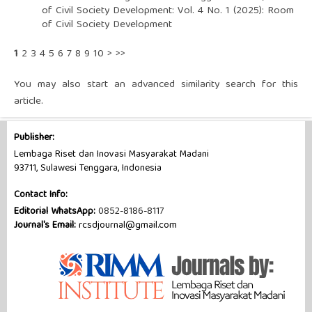
of Civil Society Development: Vol. 4 No. 1 (2025): Room
of Civil Society Development
1
2
3
4
5
6
7
8
9
10
>
>>
You may also
start an advanced similarity search
for this
article.
Publisher:
Lembaga Riset dan Inovasi Masyarakat Madani
93711, Sulawesi Tenggara, Indonesia
Contact Info:
Editorial WhatsApp:
0852-8186-8117
Journal's Email:
rcsdjournal@gmail.com