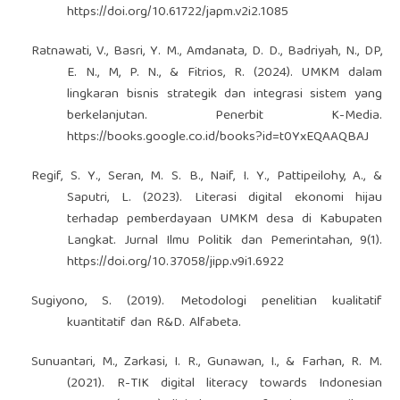
https://doi.org/10.61722/japm.v2i2.1085
Ratnawati, V., Basri, Y. M., Amdanata, D. D., Badriyah, N., DP,
E. N., M, P. N., & Fitrios, R. (2024). UMKM dalam
lingkaran bisnis strategik dan integrasi sistem yang
berkelanjutan. Penerbit K-Media.
https://books.google.co.id/books?id=t0YxEQAAQBAJ
Regif, S. Y., Seran, M. S. B., Naif, I. Y., Pattipeilohy, A., &
Saputri, L. (2023). Literasi digital ekonomi hijau
terhadap pemberdayaan UMKM desa di Kabupaten
Langkat. Jurnal Ilmu Politik dan Pemerintahan, 9(1).
https://doi.org/10.37058/jipp.v9i1.6922
Sugiyono, S. (2019). Metodologi penelitian kualitatif
kuantitatif dan R&D. Alfabeta.
Sunuantari, M., Zarkasi, I. R., Gunawan, I., & Farhan, R. M.
(2021). R-TIK digital literacy towards Indonesian