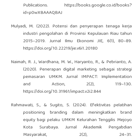
Publications.
https://books.google.co.id/books?
id=p0wXBAAAQBAJ
Mulyadi, M. (2022). Potensi dan penyerapan tenaga kerja
industri pengolahan di Provinsi Kepulauan Riau tahun
2015–2019. Jurnal Ilmu Ekonomi JIE, 6(1), 80–89.
https://doi.org/10.22219/jie.v6i1.20180
Naimah, R. J., Wardhana, M. W., Haryanto, R., & Pebrianto, A.
(2020). Penerapan digital marketing sebagai strategi
pemasaran UMKM. Jurnal IMPACT: Implementation
and Action, 2(2), 119–130.
https://doi.org/10.31961/impact.v2i2.844
Rahmawati, S., & Sugito, S. (2024). Efektivitas pelatihan
positioning branding dalam meningkatkan brand
equity bagi pelaku UMKM Kelurahan Tenggilis Mejoyo
Kota Surabaya. Jurnal Akademik Pengabdian
Masyarakat, 2(2), 24–31.