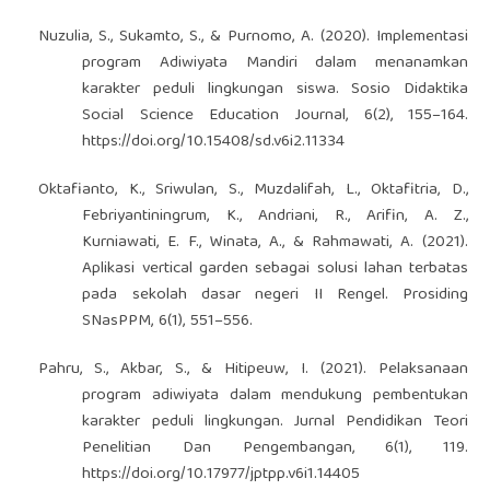
Nuzulia, S., Sukamto, S., & Purnomo, A. (2020). Implementasi
program Adiwiyata Mandiri dalam menanamkan
karakter peduli lingkungan siswa. Sosio Didaktika
Social Science Education Journal, 6(2), 155–164.
https://doi.org/10.15408/sd.v6i2.11334
Oktafianto, K., Sriwulan, S., Muzdalifah, L., Oktafitria, D.,
Febriyantiningrum, K., Andriani, R., Arifin, A. Z.,
Kurniawati, E. F., Winata, A., & Rahmawati, A. (2021).
Aplikasi vertical garden sebagai solusi lahan terbatas
pada sekolah dasar negeri II Rengel. Prosiding
SNasPPM, 6(1), 551–556.
Pahru, S., Akbar, S., & Hitipeuw, I. (2021). Pelaksanaan
program adiwiyata dalam mendukung pembentukan
karakter peduli lingkungan. Jurnal Pendidikan Teori
Penelitian Dan Pengembangan, 6(1), 119.
https://doi.org/10.17977/jptpp.v6i1.14405