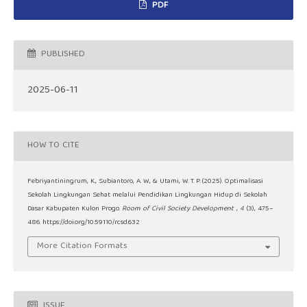
PDF
PUBLISHED
2025-06-11
HOW TO CITE
Febriyantiningrum, K., Subiantoro, A. W., & Utami, W. T. P. (2025). Optimalisasi
Sekolah Lingkungan Sehat melalui Pendidikan Lingkungan Hidup di Sekolah
Dasar Kabupaten Kulon Progo.
Room of Civil Society Development
,
4
(3), 475–
486. https://doi.org/10.59110/rcsd.632
More Citation Formats
ISSUE