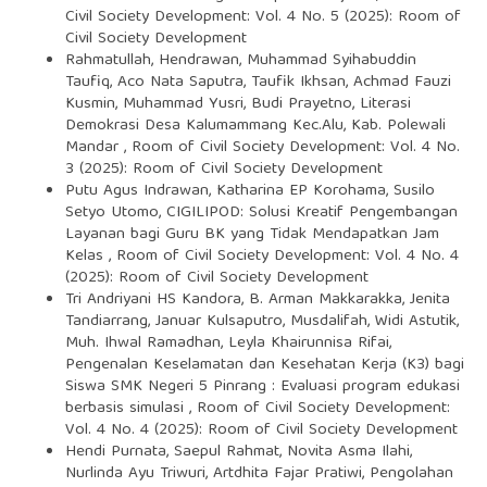
Civil Society Development: Vol. 4 No. 5 (2025): Room of
Civil Society Development
Rahmatullah, Hendrawan, Muhammad Syihabuddin
Taufiq, Aco Nata Saputra, Taufik Ikhsan, Achmad Fauzi
Kusmin, Muhammad Yusri, Budi Prayetno,
Literasi
Demokrasi Desa Kalumammang Kec.Alu, Kab. Polewali
Mandar
,
Room of Civil Society Development: Vol. 4 No.
3 (2025): Room of Civil Society Development
Putu Agus Indrawan, Katharina EP Korohama, Susilo
Setyo Utomo,
CIGILIPOD: Solusi Kreatif Pengembangan
Layanan bagi Guru BK yang Tidak Mendapatkan Jam
Kelas
,
Room of Civil Society Development: Vol. 4 No. 4
(2025): Room of Civil Society Development
Tri Andriyani HS Kandora, B. Arman Makkarakka, Jenita
Tandiarrang, Januar Kulsaputro, Musdalifah, Widi Astutik,
Muh. Ihwal Ramadhan, Leyla Khairunnisa Rifai,
Pengenalan Keselamatan dan Kesehatan Kerja (K3) bagi
Siswa SMK Negeri 5 Pinrang : Evaluasi program edukasi
berbasis simulasi
,
Room of Civil Society Development:
Vol. 4 No. 4 (2025): Room of Civil Society Development
Hendi Purnata, Saepul Rahmat, Novita Asma Ilahi,
Nurlinda Ayu Triwuri, Artdhita Fajar Pratiwi,
Pengolahan