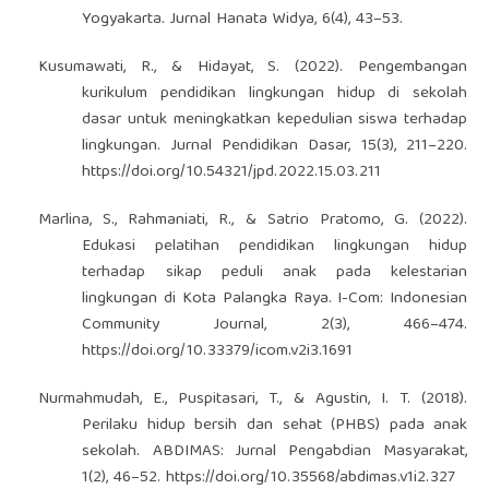
Yogyakarta. Jurnal Hanata Widya, 6(4), 43–53.
Kusumawati, R., & Hidayat, S. (2022). Pengembangan
kurikulum pendidikan lingkungan hidup di sekolah
dasar untuk meningkatkan kepedulian siswa terhadap
lingkungan. Jurnal Pendidikan Dasar, 15(3), 211–220.
https://doi.org/10.54321/jpd.2022.15.03.211
Marlina, S., Rahmaniati, R., & Satrio Pratomo, G. (2022).
Edukasi pelatihan pendidikan lingkungan hidup
terhadap sikap peduli anak pada kelestarian
lingkungan di Kota Palangka Raya. I-Com: Indonesian
Community Journal, 2(3), 466–474.
https://doi.org/10.33379/icom.v2i3.1691
Nurmahmudah, E., Puspitasari, T., & Agustin, I. T. (2018).
Perilaku hidup bersih dan sehat (PHBS) pada anak
sekolah. ABDIMAS: Jurnal Pengabdian Masyarakat,
1(2), 46–52.
https://doi.org/10.35568/abdimas.v1i2.327