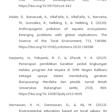
Civil Society Development, 3(2), 77–83.
https://doi.org/10.59110/rcsd.343
Häder, D., Banaszak, A., Villafañe, V., Villafañe, V., Narvarte,
M., González, R., Helbling, E., & Helbling, E. (2020).
Anthropogenic pollution of aquatic ecosystems:
Emerging problems with global implications. The
Science of the Total Environment, 713, 136586.
https://doi.org/10.1016/j.scitotenv.2020.136586
Harjianto, H., Febyanti, R. F., & Efendi, Y. K. (2021).
Penerapan pendidikan karakter peduli lingkungan
melalui program Adi Wiyata di SMK Negeri Kalibaru
sebagai upaya dalam mendukung gerakan
Banyuwangi Merdeka dari plastik. Jurnal Ilmiah
Universitas Batanghari Jambi, 21(3), 969.
https://doi.org/10.33087/jiubj.v21i3.1609
Hernawan, A. H., Darmawan, D., & Ali, M. (2022).
Environmental education based on local values: Its