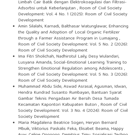
Limbah Cair Batik dengan Elektrokoagulasi dan Filtrasi-
Adsorbsi untuk Keberlanjutan
,
Room of Civil Society
Development: Vol. 4 No. 1 (2025): Room of Civil Society
Development
Amin Silalahi, Karnadi, Balthasar Watunglawar,
Enhancing
the Quality and Adoption of Local Organic Fertilizer
through a Farmer Assistance Program in Lumajang
,
Room of Civil Society Development: Vol. 5 No. 2 (2026):
Room of Civil Society Development
Ima Fitri Sholichah, Nadhirotul Laily, Desy Wulandari,
Lusyana Amanda,
Social-Emotional Learning Training to
Strengthen Emotional Regulation among Adolescents
,
Room of Civil Society Development: Vol. 5 No. 3 (2026):
Room of Civil Society Development
Muhammad Abdu Side, Aswad Asrasal, Agusman, Idwan,
Hendra Kundrad Susanto Rumbayan,
Bantuan Syarat
Gambar Teknis Pengadaan Air Bersih Desa Tumada
Kecamatan Kapontori Kabupaten Buton
,
Room of Civil
Society Development: Vol. 3 No. 4 (2024): Room of Civil
Society Development
Maria Magdalena Beatrice Sogen, Heryon Bernard
Mbuik, Viktorius Paskalis Feka, Elisabet Beama, Happy