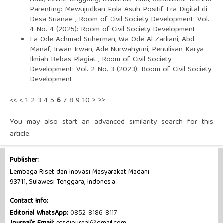
Auw, Celine Onggong, Demitrius Timu,
Sosialisasi Techno
Parenting: Mewujudkan Pola Asuh Positif Era Digital di
Desa Suanae
,
Room of Civil Society Development: Vol.
4 No. 4 (2025): Room of Civil Society Development
La Ode Achmad Suherman, Wa Ode Al Zarliani, Abd.
Manaf, Irwan Irwan, Ade Nurwahyuni,
Penulisan Karya
Ilmiah Bebas Plagiat
,
Room of Civil Society
Development: Vol. 2 No. 3 (2023): Room of Civil Society
Development
<<
<
1
2
3
4
5
6
7
8
9
10
>
>>
You may also
start an advanced similarity search
for this
article.
Publisher:
Lembaga Riset dan Inovasi Masyarakat Madani
93711, Sulawesi Tenggara, Indonesia
Contact Info:
Editorial WhatsApp:
0852-8186-8117
Journal's Email:
rcsdjournal@gmail.com