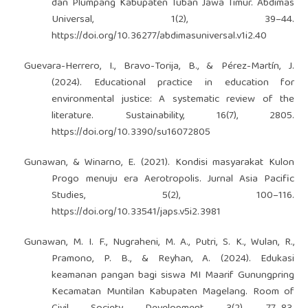
dan Plumpang Kabupaten Tuban Jawa Timur. Abdimas
Universal, 1(2), 39–44.
https://doi.org/10.36277/abdimasuniversal.v1i2.40
Guevara-Herrero, I., Bravo-Torija, B., & Pérez-Martín, J.
(2024). Educational practice in education for
environmental justice: A systematic review of the
literature. Sustainability, 16(7), 2805.
https://doi.org/10.3390/su16072805
Gunawan, & Winarno, E. (2021). Kondisi masyarakat Kulon
Progo menuju era Aerotropolis. Jurnal Asia Pacific
Studies, 5(2), 100–116.
https://doi.org/10.33541/japs.v5i2.3981
Gunawan, M. I. F., Nugraheni, M. A., Putri, S. K., Wulan, R.,
Pramono, P. B., & Reyhan, A. (2024). Edukasi
keamanan pangan bagi siswa MI Maarif Gunungpring
Kecamatan Muntilan Kabupaten Magelang. Room of