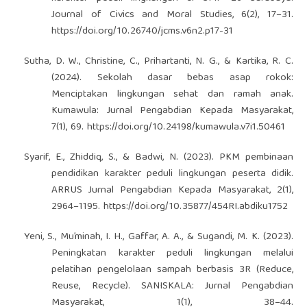
Journal of Civics and Moral Studies, 6(2), 17–31.
https://doi.org/10.26740/jcms.v6n2.p17-31
Sutha, D. W., Christine, C., Prihartanti, N. G., & Kartika, R. C.
(2024). Sekolah dasar bebas asap rokok:
Menciptakan lingkungan sehat dan ramah anak.
Kumawula: Jurnal Pengabdian Kepada Masyarakat,
7(1), 69.
https://doi.org/10.24198/kumawula.v7i1.50461
Syarif, E., Zhiddiq, S., & Badwi, N. (2023). PKM pembinaan
pendidikan karakter peduli lingkungan peserta didik.
ARRUS Jurnal Pengabdian Kepada Masyarakat, 2(1),
2964–1195.
https://doi.org/10.35877/454RI.abdiku1752
Yeni, S., Mu’minah, I. H., Gaffar, A. A., & Sugandi, M. K. (2023).
Peningkatan karakter peduli lingkungan melalui
pelatihan pengelolaan sampah berbasis 3R (Reduce,
Reuse, Recycle). SANISKALA: Jurnal Pengabdian
Masyarakat, 1(1), 38–44.