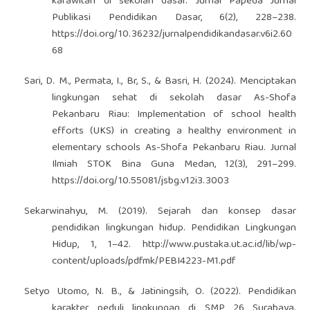
karawitan di sekolah dasar. Jurnal Papeda Jurnal
Publikasi Pendidikan Dasar, 6(2), 228–238.
https://doi.org/10.36232/jurnalpendidikandasar.v6i2.60
68
Sari, D. M., Permata, I., Br, S., & Basri, H. (2024). Menciptakan
lingkungan sehat di sekolah dasar As-Shofa
Pekanbaru Riau: Implementation of school health
efforts (UKS) in creating a healthy environment in
elementary schools As-Shofa Pekanbaru Riau. Jurnal
Ilmiah STOK Bina Guna Medan, 12(3), 291–299.
https://doi.org/10.55081/jsbg.v12i3.3003
Sekarwinahyu, M. (2019). Sejarah dan konsep dasar
pendidikan lingkungan hidup. Pendidikan Lingkungan
Hidup, 1, 1–42.
http://www.pustaka.ut.ac.id/lib/wp-
content/uploads/pdfmk/PEBI4223-M1.pdf
Setyo Utomo, N. B., & Jatiningsih, O. (2022). Pendidikan
karakter peduli lingkungan di SMP 26 Surabaya.