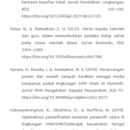
berbasis kearifan lokal. Jurnal Pendidikan Lingkungan,
8(2), 120–130.
https://doi.org/10.12345/jpl.2021.08.02.120
Anisa, N., & Ramadhan, Z. H. (2021). Peran kepala sekolah
dan guru dalam menumbuhkan perilaku hidup sehat
pada siswa sekolah dasar. Jurnal Basicedu, 5(4),
2263–2269.
https://doi.org/10.31004/basicedu.v5i4.1196
Apriani, H., Rosida, I., & Andrijatno, M. S. (2019). Perancangan
poster dan wadah sampah karakter sebagai media
kampanye peduli lingkungan SMP Islam Al Mustarih.
Jurnal PkM Pengabdian Kepada Masyarakat, 2(2), 111.
https://doi.org/10.30998/jurnalpkm.v2i02.3073
Febriyantiningrum, K., Oktafitria, D., & Nurfitria, N. (2019).
Optimalisasi pemanfaatan tanaman penjernih udara di
lingkungan SMA/SMK/Sederajat Kecamatan Rengel