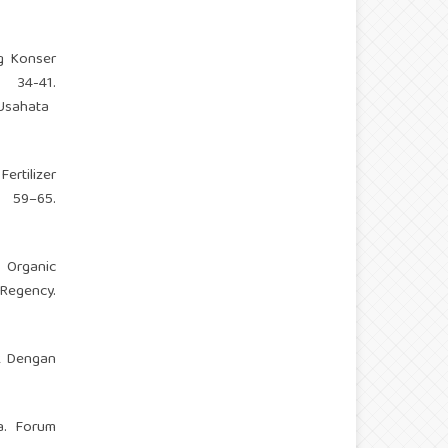
ng Konser
1.
Usahata
ertilizer
 59–65.
d Organic
Regency.
ik Dengan
ia. Forum