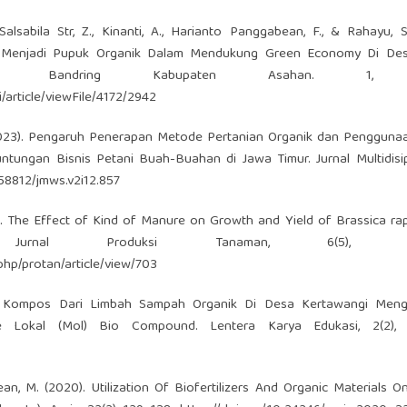
, Salsabila Str, Z., Kinanti, A., Harianto Panggabean, F., & Rahayu, S
k Menjadi Pupuk Organik Dalam Mendukung Green Economy Di De
lo Bandring Kabupaten Asahan. 1, 
/article/viewFile/4172/2942
. (2023). Pengaruh Penerapan Metode Pertanian Organik dan Penggun
ntungan Bisnis Petani Buah-Buahan di Jawa Timur. Jurnal Multidisi
.58812/jmws.v2i12.857
18). The Effect of Kind of Manure on Growth and Yield of Brassica ra
urnal Produksi Tanaman, 6(5), 734
.php/protan/article/view/703
puk Kompos Dari Limbah Sampah Organik Di Desa Kertawangi Men
e Lokal (Mol) Bio Compound. Lentera Karya Edukasi, 2(2), 
mlean, M. (2020). Utilization Of Biofertilizers And Organic Materials 