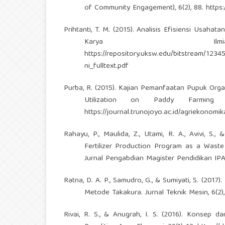
of Community Engagement), 6(2), 88.
https
Prihtanti, T. M. (2015). Analisis Efisiensi Usaha
Karya Il
https://repository.uksw.edu/bitstream/1
ni_fulltext.pdf
Purba, R. (2015). Kajian Pemanfaatan Pupuk Orga
Utilization on Paddy Farming a
https://journal.trunojoyo.ac.id/agriekonomik
Rahayu, P., Maulida, Z., Utami, R. A., Avivi, 
Fertilizer Production Program as a Waste
Jurnal Pengabdian Magister Pendidikan IPA,
Ratna, D. A. P., Samudro, G., & Sumiyati, S. (2
Metode Takakura. Jurnal Teknik Mesin, 6(2)
Rivai, R. S., & Anugrah, I. S. (2016). Konsep