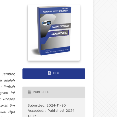
PDF
 Jember,
i adalah
n limbah
PUBLISHED
gram ini
. Proses
kuran 6m
Submitted: 2024-11-30;
Accepted: ; Published: 2024-
lah tiga
12-16