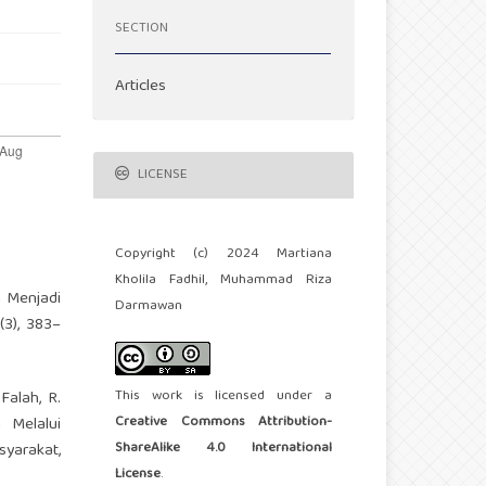
SECTION
Articles
LICENSE
Copyright (c) 2024 Martiana
Kholila Fadhil, Muhammad Riza
an Menjadi
Darmawan
(3), 383–
This work is licensed under a
 Falah, R.
Creative Commons Attribution-
 Melalui
ShareAlike 4.0 International
yarakat,
License
.