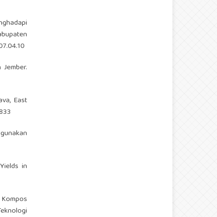
enghadapi
abupaten
07.04.10
n Jember.
ava, East
2833
ggunakan
Yields in
ri Kompos
eknologi