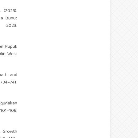
. (2023).
sa Bunut
2023.
aan Pupuk
plin West
pa L. and
–741.
ggunakan
101–106.
On Growth