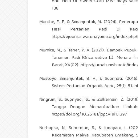
And Yield Of Sweet Corn (Zea mays saccha
138
Munthe, E. F., & Simanjuntak, M. (2024). Penera
Hasil Pertanian Padi Di Kecama
https://ejournal.warunayama.org/index.php/
Murnita, M., & Taher, Y. A. (2021). Dampak Pup
Tanaman Padi (Oriza sativa L.). Menara Il
Barat, XV(02).
https://jurnal.umsb.ac.id/ind
Mustoyo, Simanjuntak, B. H., & Suprihati. (20
Sistem Pertanian Organik. Agric, 25(1), 51.
h
Ningrum, S., Supriyadi, S., & Zulkarnain, Z. (2
Tangga Dengan Memanfaatkan Limbah Te
https://doi.org/10.25181/jppt.v19i1.1397
Nurhapsa, N., Suherman, S., & Irmayani, I. (2
Kecamatan Maiwa, Kabupaten Enrekang, Su