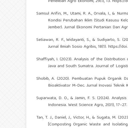
Penelitian Agro Ekonomi, 29(1), 13.
https://
Samsul Arifin, M., Utami, R. A., Orvala, I., & 
Kondisi Perubahan Iklim (Studi Kasusu Ke
Jember). Jurnal Ekonomi Pertanian Dan Agrib
Setiawan, R. F., Widayanti, S., & Sudiyarto, S.
Jurnal Ilmiah Sosio Agribis, 18(1).
https://do
Shaffiyah, I. (2023). Analysis of the Distributio
Java and South Sumatra. Journal of Logisti
Shobib, A. (2020). Pembuatan Pupuk Organik 
Bioaktivator M-Dec. Jurnal Inovasi Teknik Ki
Suparwata, D. O., & Jamin, F. S. (2024). Analysis
Indonesia. West Science Agro, 2(01), 17–27
Tan, T. J., Daniel, J., Victor, H., & Sugata, M.
[Composting Organic Waste and Isolatin