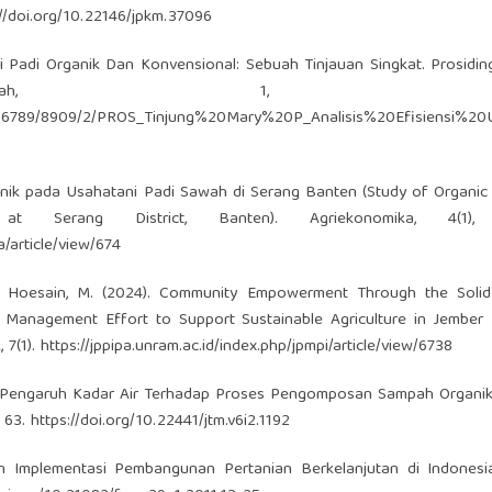
://doi.org/10.22146/jpkm.37096
tani Padi Organik Dan Konvensional: Sebuah Tinjauan Singkat. Prosidi
miah, 1, 34-4
23456789/8909/2/PROS_Tinjung%20Mary%20P_Analisis%20Efisiensi%20
nik pada Usahatani Padi Sawah di Serang Banten (Study of Organic F
t Serang District, Banten). Agriekonomika, 4(1),
a/article/view/674
S., & Hoesain, M. (2024). Community Empowerment Through the Soli
 Management Effort to Support Sustainable Agriculture in Jember 
 7(1).
https://jppipa.unram.ac.id/index.php/jpmpi/article/view/6738
017). Pengaruh Kadar Air Terhadap Proses Pengomposan Sampah Organ
, 63.
https://doi.org/10.22441/jtm.v6i2.1192
 dan Implementasi Pembangunan Pertanian Berkelanjutan di Indones