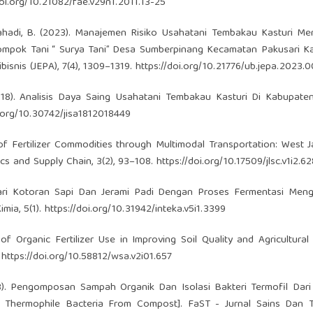
doi.org/10.21082/fae.v29n1.2011.13-25
Nurmahadi, B. (2023). Manajemen Risiko Usahatani Tembakau Kasturi M
lompok Tani “ Surya Tani” Desa Sumberpinang Kecamatan Pakusari K
isnis (JEPA), 7(4), 1309–1319.
https://doi.org/10.21776/ub.jepa.2023.0
 (2018). Analisis Daya Saing Usahatani Tembakau Kasturi Di Kabupate
i.org/10.30742/jisa1812018449
n of Fertilizer Commodities through Multimodal Transportation: West J
cs and Supply Chain, 3(2), 93–108.
https://doi.org/10.17509/jlsc.v1i2.6
Dari Kotoran Sapi Dan Jerami Padi Dengan Proses Fermentasi Men
mia, 5(1).
https://doi.org/10.31942/inteka.v5i1.3399
 of Organic Fertilizer Use in Improving Soil Quality and Agricultural 
.
https://doi.org/10.58812/wsa.v2i01.657
 (2023). Pengomposan Sampah Organik Dan Isolasi Bakteri Termofil Da
g Thermophile Bacteria From Compost]. FaST - Jurnal Sains Dan T