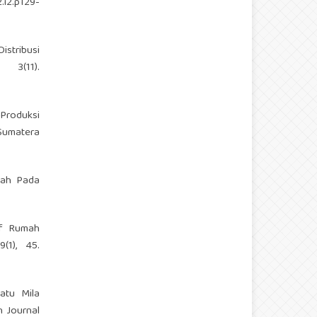
.i2.p129-
istribusi
 3(11).
 Produksi
 Sumatera
nah Pada
tif Rumah
(1), 45.
atu Mila
 Journal