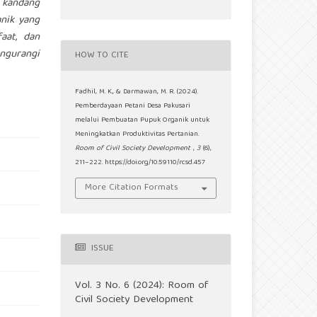
 kandang
anik yang
aat, dan
ngurangi
HOW TO CITE
Fadhil, M. K., & Darmawan, M. R. (2024).
Pemberdayaan Petani Desa Pakusari
melalui Pembuatan Pupuk Organik untuk
Meningkatkan Produktivitas Pertanian.
Room of Civil Society Development
,
3
(6),
211–222. https://doi.org/10.59110/rcsd.457
More Citation Formats
ISSUE
Vol. 3 No. 6 (2024): Room of
Civil Society Development