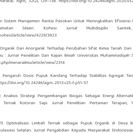
rata). Agric, 32(2), 129–138.
https://doi.org/10.24246/agric.2020.v32
pan Sistem Manajemen Rantai Pasokan Untuk Meningkatkan Efisiensi D
tan Silaen. Kohesi: Jurnal Multidisiplin Saintek,
kohesi/article/view/4229/3923
uk Organik Dan Anorganik Terhadap Perubahan Sifat Kimia Tanah Dan
mu : Jurnal Penelitian Dan Kajian Ilmiah Universitas Muhammadiyah
ex.php/menarailmu/article/view/2314
16). Pengaruh Dosis Pupuk Kandang Terhadap Stabilitas Agregat Ta
ttps://doi.org/10.24246/agric.2013.v25.i1.p51-57
019). Analisis Strategi Pengembangan Biogas Sebagai Energi Alterna
rnak Kotoran Sapi. Jurnal Penelitian Pertanian Terapan, 19
021). Optimalisasi Limbah Ternak sebagai Pupuk Organik di Desa B
lawesi Selatan. Jurnal Pengabdian Kepada Masyarakat (Indonesian